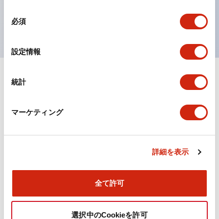
を表現できるようにしました。
同
UL、CSA、TÜV、CCC認証品。
必須
意
の
選
設定情報
択
統計
ドキュメントとファイル
マーケティング
カタログ
CAD
規格・認証
詳細を表示
TWN/TWNDシリーズ コントロールユニット（2025
年6月版）（日本語）
2026/04/09
.PDF
4.92MB
全て許可
選択中のCookieを許可