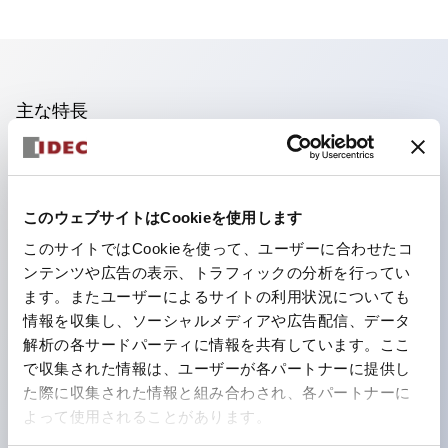
主な特長
照光ユニットの低電圧タイプ(6～24Vタイプ)は2026
年1月より新カタログモデルの製品に順次切り替え予定
このウェブサイトはCookieを使用します
フィンガープロテクション構造、ねじアップ端子構造、
このサイトではCookieを使って、ユーザーに合わせたコ
保護構造IP20に対応したHW-U形コンタクトブロック
ンテンツや広告の表示、トラフィックの分析を行ってい
を搭載。
ます。またユーザーによるサイトの利用状況についても
高電圧タイプのLED球が搭載可能になり、ダイレクト
情報を収集し、ソーシャルメディアや広告配信、データ
タイプの定格使用電圧が最大240Vまで対応可能になり
解析の各サードパーティに情報を共有しています。ここ
で収集された情報は、ユーザーが各パートナーに提供し
ました。
た際に収集された情報と組み合わされ、各パートナーに
ひとつで6色の役をこなすLED球（LSRD球）。これま
よって使用されることがあります。
で色ごとに分かれていたLED球を、1色のLED球で各色