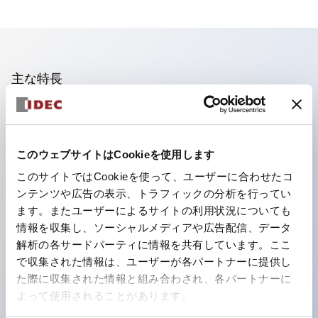
主な特長
照光ユニットの低電圧タイプ(6～24Vタイプ)は2026
年1月より新カタログモデルの製品に順次切り替え予定
このウェブサイトはCookieを使用します
フィンガープロテクション構造、ねじアップ端子構造、
このサイトではCookieを使って、ユーザーに合わせたコ
保護構造IP20に対応したHW-U形コンタクトブロック
ンテンツや広告の表示、トラフィックの分析を行ってい
を搭載。
ます。またユーザーによるサイトの利用状況についても
高電圧タイプのLED球が搭載可能になり、ダイレクト
情報を収集し、ソーシャルメディアや広告配信、データ
タイプの定格使用電圧が最大240Vまで対応可能になり
解析の各サードパーティに情報を共有しています。ここ
で収集された情報は、ユーザーが各パートナーに提供し
ました。
た際に収集された情報と組み合わされ、各パートナーに
ひとつで6色の役をこなすLED球（LSRD球）。これま
よって使用されることがあります。
で色ごとに分かれていたLED球を、1色のLED球で各色