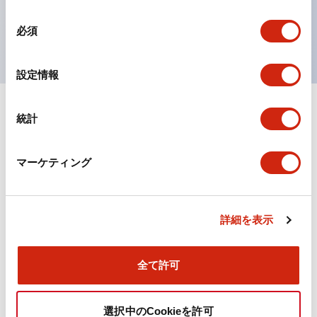
を表現できるようにしました。
同
UL、CSA、TÜV、CCC認証品。
必須
意
の
選
設定情報
択
統計
ドキュメントとファイル
マーケティング
カタログ
CAD
規格・認証
詳細を表示
TWN/TWNDシリーズ コントロールユニット（2025
年6月版）（日本語）
2026/04/09
.PDF
4.92MB
全て許可
選択中のCookieを許可