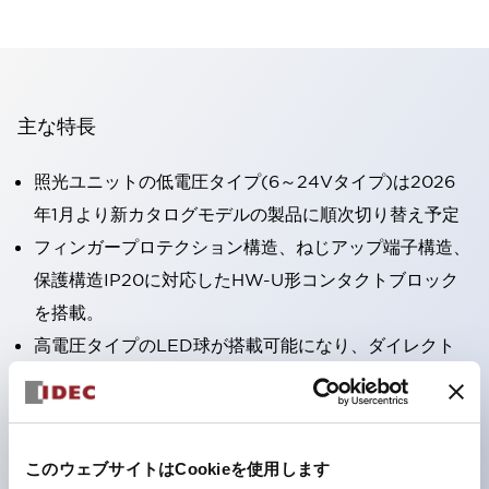
主な特長
照光ユニットの低電圧タイプ(6～24Vタイプ)は2026
年1月より新カタログモデルの製品に順次切り替え予定
フィンガープロテクション構造、ねじアップ端子構造、
保護構造IP20に対応したHW-U形コンタクトブロック
を搭載。
高電圧タイプのLED球が搭載可能になり、ダイレクト
タイプの定格使用電圧が最大240Vまで対応可能になり
ました。
ひとつで6色の役をこなすLED球（LSRD球）。これま
このウェブサイトはCookieを使用します
で色ごとに分かれていたLED球を、1色のLED球で各色