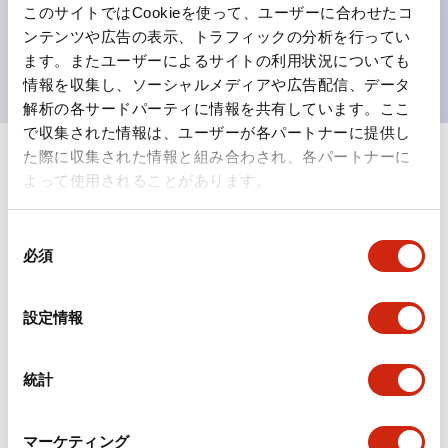
このサイトではCookieを使って、ユーザーに合わせたコ
を表現できるようにしました。
ンテンツや広告の表示、トラフィックの分析を行ってい
UL、CSA、TÜV、CCC認証品。
ます。またユーザーによるサイトの利用状況についても
情報を収集し、ソーシャルメディアや広告配信、データ
解析の各サードパーティに情報を共有しています。ここ
で収集された情報は、ユーザーが各パートナーに提供し
た際に収集された情報と組み合わされ、各パートナーに
+
仕様
すべて展開
よって使用されることがあります。
形状仕様
同
必須
意
電気的仕様(照光部定格)
の
選
設定情報
環境仕様
択
機能仕様
統計
機械的仕様
マーケティング