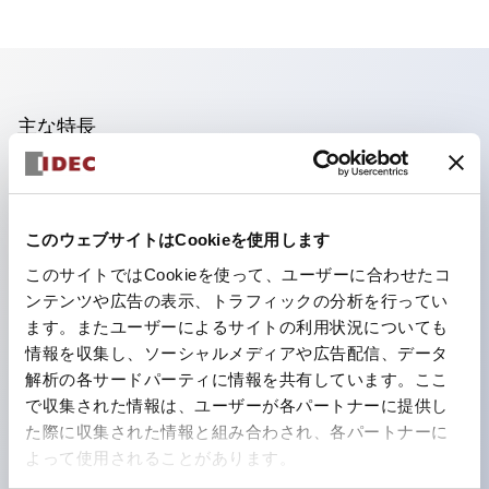
主な特長
照光ユニットの低電圧タイプ(6～24Vタイプ)は2026
年1月より新カタログモデルの製品に順次切り替え予定
このウェブサイトはCookieを使用します
フィンガープロテクション構造、ねじアップ端子構造、
このサイトではCookieを使って、ユーザーに合わせたコ
保護構造IP20に対応したHW-U形コンタクトブロック
ンテンツや広告の表示、トラフィックの分析を行ってい
を搭載。
ます。またユーザーによるサイトの利用状況についても
高電圧タイプのLED球が搭載可能になり、ダイレクト
情報を収集し、ソーシャルメディアや広告配信、データ
タイプの定格使用電圧が最大240Vまで対応可能になり
解析の各サードパーティに情報を共有しています。ここ
で収集された情報は、ユーザーが各パートナーに提供し
ました。
た際に収集された情報と組み合わされ、各パートナーに
ひとつで6色の役をこなすLED球（LSRD球）。これま
よって使用されることがあります。
で色ごとに分かれていたLED球を、1色のLED球で各色