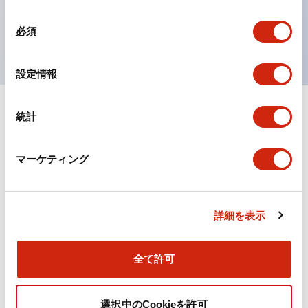
を表現できるようにしました。
同
必須
UL、CSA、TÜV、CCC認証品。
意
の
選
設定情報
択
統計
ドキュメントとファイル
マーケティング
カタログ
CAD
規格・認証
技術文書
詳細を表示
TWN/TWNDシリーズ コントロールユニット（2025
年6月版）（日本語）
2026/04/09
.PDF
4.92MB
全て許可
選択中のCookieを許可