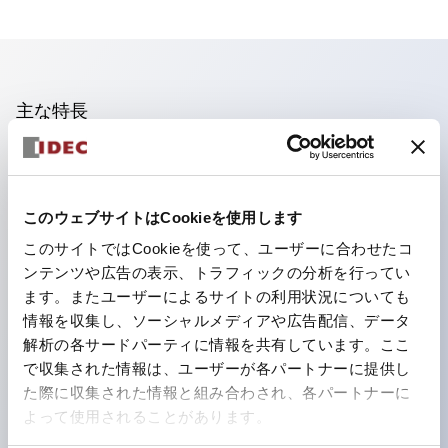
主な特長
照光ユニットの低電圧タイプ(6～24Vタイプ)は2026
年1月より新カタログモデルの製品に順次切り替え予定
このウェブサイトはCookieを使用します
フィンガープロテクション構造、ねじアップ端子構造、
このサイトではCookieを使って、ユーザーに合わせたコ
保護構造IP20に対応したHW-U形コンタクトブロック
ンテンツや広告の表示、トラフィックの分析を行ってい
を搭載。
ます。またユーザーによるサイトの利用状況についても
高電圧タイプのLED球が搭載可能になり、ダイレクト
情報を収集し、ソーシャルメディアや広告配信、データ
タイプの定格使用電圧が最大240Vまで対応可能になり
解析の各サードパーティに情報を共有しています。ここ
で収集された情報は、ユーザーが各パートナーに提供し
ました。
た際に収集された情報と組み合わされ、各パートナーに
ひとつで6色の役をこなすLED球（LSRD球）。これま
よって使用されることがあります。
で色ごとに分かれていたLED球を、1色のLED球で各色