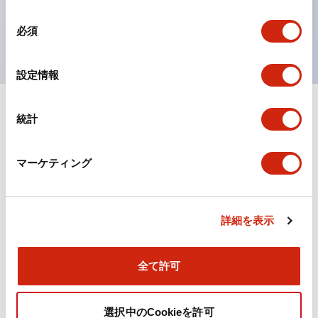
を表現できるようにしました。
同
UL、CSA、TÜV、CCC認証品。
必須
意
の
選
設定情報
択
統計
ドキュメントとファイル
マーケティング
カタログ
規格・認証
詳細を表示
TWN/TWNDシリーズ コントロールユニット（2025
年6月版）（日本語）
2026/04/09
.PDF
4.92MB
全て許可
選択中のCookieを許可