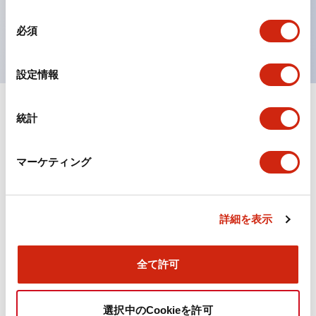
を表現できるようにしました。
同
UL、CSA、TÜV、CCC認証品。
必須
意
の
選
設定情報
択
統計
ドキュメントとファイル
マーケティング
カタログ
CAD
規格・認証
詳細を表示
TWN/TWNDシリーズ コントロールユニット（2025
年6月版）（日本語）
2026/04/09
.PDF
4.92MB
全て許可
選択中のCookieを許可