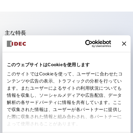
主な特長
照光ユニットの低電圧タイプ(6～24Vタイプ)は2026
年1月より新カタログモデルの製品に順次切り替え予定
このウェブサイトはCookieを使用します
フィンガープロテクション構造、ねじアップ端子構造、
このサイトではCookieを使って、ユーザーに合わせたコ
保護構造IP20に対応したHW-U形コンタクトブロック
ンテンツや広告の表示、トラフィックの分析を行ってい
を搭載。
ます。またユーザーによるサイトの利用状況についても
高電圧タイプのLED球が搭載可能になり、ダイレクト
情報を収集し、ソーシャルメディアや広告配信、データ
タイプの定格使用電圧が最大240Vまで対応可能になり
解析の各サードパーティに情報を共有しています。ここ
で収集された情報は、ユーザーが各パートナーに提供し
ました。
た際に収集された情報と組み合わされ、各パートナーに
ひとつで6色の役をこなすLED球（LSRD球）。これま
よって使用されることがあります。
で色ごとに分かれていたLED球を、1色のLED球で各色