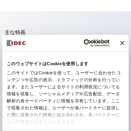
主な特長
照光ユニットの低電圧タイプ(6～24Vタイプ)は2026
年1月より新カタログモデルの製品に順次切り替え予定
このウェブサイトはCookieを使用します
フィンガープロテクション構造、ねじアップ端子構造、
このサイトではCookieを使って、ユーザーに合わせたコ
保護構造IP20に対応したHW-U形コンタクトブロック
ンテンツや広告の表示、トラフィックの分析を行ってい
を搭載。
ます。またユーザーによるサイトの利用状況についても
高電圧タイプのLED球が搭載可能になり、ダイレクト
情報を収集し、ソーシャルメディアや広告配信、データ
タイプの定格使用電圧が最大240Vまで対応可能になり
解析の各サードパーティに情報を共有しています。ここ
で収集された情報は、ユーザーが各パートナーに提供し
ました。
た際に収集された情報と組み合わされ、各パートナーに
ひとつで6色の役をこなすLED球（LSRD球）。これま
よって使用されることがあります。
で色ごとに分かれていたLED球を、1色のLED球で各色