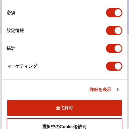
を表現できるようにしました。
同
UL、CSA、TÜV、CCC認証品。
必須
意
の
選
設定情報
択
統計
ドキュメントとファイル
マーケティング
カタログ
規格・認証
詳細を表示
TWN/TWNDシリーズ コントロールユニット（2025
年6月版）（日本語）
2026/04/09
.PDF
4.92MB
全て許可
選択中のCookieを許可