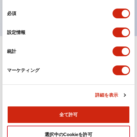
を表現できるようにしました。
同
UL、CSA、TÜV、CCC認証品。
必須
意
の
選
設定情報
択
統計
ドキュメントとファイル
マーケティング
カタログ
規格・認証
詳細を表示
TWN/TWNDシリーズ コントロールユニット（2025
年6月版）（日本語）
2026/04/09
.PDF
4.92MB
全て許可
選択中のCookieを許可