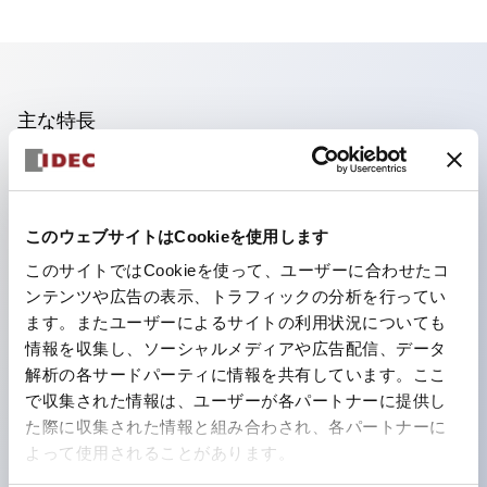
主な特長
照光ユニットの低電圧タイプ(6～24Vタイプ)は2026
年1月より新カタログモデルの製品に順次切り替え予定
このウェブサイトはCookieを使用します
フィンガープロテクション構造、ねじアップ端子構造、
このサイトではCookieを使って、ユーザーに合わせたコ
保護構造IP20に対応したHW-U形コンタクトブロック
ンテンツや広告の表示、トラフィックの分析を行ってい
を搭載。
ます。またユーザーによるサイトの利用状況についても
高電圧タイプのLED球が搭載可能になり、ダイレクト
情報を収集し、ソーシャルメディアや広告配信、データ
タイプの定格使用電圧が最大240Vまで対応可能になり
解析の各サードパーティに情報を共有しています。ここ
で収集された情報は、ユーザーが各パートナーに提供し
ました。
た際に収集された情報と組み合わされ、各パートナーに
ひとつで6色の役をこなすLED球（LSRD球）。これま
よって使用されることがあります。
で色ごとに分かれていたLED球を、1色のLED球で各色