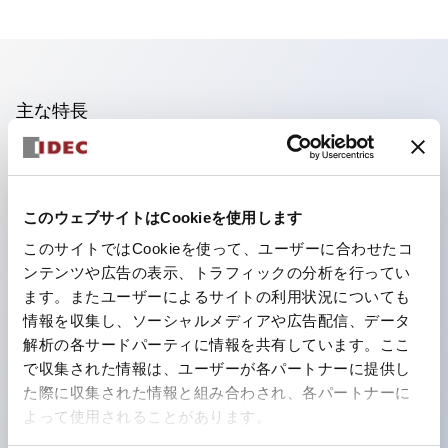
主な特長
照光ユニットの低電圧タイプ(6～24Vタイプ)は2026
年1月より新カタログモデルの製品に順次切り替え予定
このウェブサイトはCookieを使用します
フィンガープロテクション構造、ねじアップ端子構造、
このサイトではCookieを使って、ユーザーに合わせたコ
保護構造IP20に対応したHW-U形コンタクトブロック
ンテンツや広告の表示、トラフィックの分析を行ってい
を搭載。
ます。またユーザーによるサイトの利用状況についても
高電圧タイプのLED球が搭載可能になり、ダイレクト
情報を収集し、ソーシャルメディアや広告配信、データ
タイプの定格使用電圧が最大240Vまで対応可能になり
解析の各サードパーティに情報を共有しています。ここ
で収集された情報は、ユーザーが各パートナーに提供し
ました。
た際に収集された情報と組み合わされ、各パートナーに
ひとつで6色の役をこなすLED球（LSRD球）。これま
よって使用されることがあります。
で色ごとに分かれていたLED球を、1色のLED球で各色