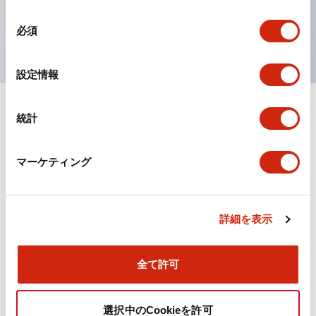
を表現できるようにしました。
同
UL、CSA、TÜV、CCC認証品。
必須
意
の
選
設定情報
択
統計
ドキュメントとファイル
マーケティング
カタログ
規格・認証
詳細を表示
TWN/TWNDシリーズ コントロールユニット（2025
年6月版）（日本語）
2026/04/09
.PDF
4.92MB
全て許可
選択中のCookieを許可