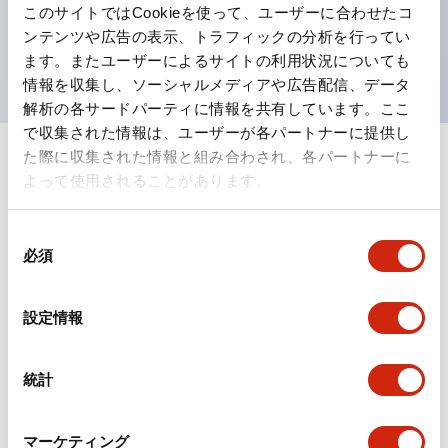
このサイトではCookieを使って、ユーザーに合わせたコ
を表現できるようにしました。
ンテンツや広告の表示、トラフィックの分析を行ってい
UL、CSA、TÜV、CCC認証品。
ます。またユーザーによるサイトの利用状況についても
情報を収集し、ソーシャルメディアや広告配信、データ
解析の各サードパーティに情報を共有しています。ここ
で収集された情報は、ユーザーが各パートナーに提供し
た際に収集された情報と組み合わされ、各パートナーに
+
仕様
すべて展開
よって使用されることがあります。
形状仕様
同
必須
意
電気的仕様(照光部定格)
の
選
設定情報
環境仕様
択
機能仕様
統計
機械的仕様
マーケティング