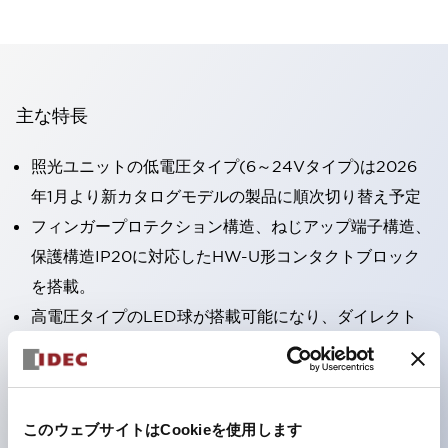
主な特長
照光ユニットの低電圧タイプ(6～24Vタイプ)は2026
年1月より新カタログモデルの製品に順次切り替え予定
フィンガープロテクション構造、ねじアップ端子構造、
保護構造IP20に対応したHW-U形コンタクトブロック
を搭載。
高電圧タイプのLED球が搭載可能になり、ダイレクト
タイプの定格使用電圧が最大240Vまで対応可能になり
ました。
ひとつで6色の役をこなすLED球（LSRD球）。これま
このウェブサイトはCookieを使用します
で色ごとに分かれていたLED球を、1色のLED球で各色