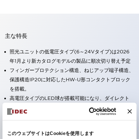
主な特長
照光ユニットの低電圧タイプ(6～24Vタイプ)は2026
年1月より新カタログモデルの製品に順次切り替え予定
フィンガープロテクション構造、ねじアップ端子構造、
保護構造IP20に対応したHW-U形コンタクトブロック
を搭載。
高電圧タイプのLED球が搭載可能になり、ダイレクト
タイプの定格使用電圧が最大240Vまで対応可能になり
ました。
ひとつで6色の役をこなすLED球（LSRD球）。これま
このウェブサイトはCookieを使用します
で色ごとに分かれていたLED球を、1色のLED球で各色