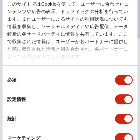
このサイトではCookieを使って、ユーザーに合わせたコ
を表現できるようにしました。
ンテンツや広告の表示、トラフィックの分析を行ってい
UL、CSA、TÜV、CCC認証品。
ます。またユーザーによるサイトの利用状況についても
情報を収集し、ソーシャルメディアや広告配信、データ
解析の各サードパーティに情報を共有しています。ここ
で収集された情報は、ユーザーが各パートナーに提供し
た際に収集された情報と組み合わされ、各パートナーに
+
仕様
すべて展開
よって使用されることがあります。
形状仕様
同
必須
意
電気的仕様(照光部定格)
の
選
設定情報
環境仕様
択
機能仕様
統計
機械的仕様
マーケティング