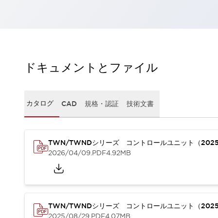
一覧を表示する
工作機械
タッチパネルを市販タブレットに置き換えてコストダウン
小型の5,000Ｎの堅牢性に優れた安全スイッチで耐久性アップ
装置のコンパクト化につながる回路設計
ドキュメントとファイル
工作機械のコスト削減のコツ
工作機械に小型化の可能性を見出す
デザイン視点で工作機械の付加価値をアップ
このLED照明が工作機械のワークに向く理由
カタログ
CAD
規格・認証
技術文書
機器の故障につながる「瞬停」を防ぐ
フラット照明で綺麗な加工面を確認
イネーブル装置で安全性を強化
一覧を表示する
TWN/TWNDシリーズ コントロールユニット（202
ロボット
2026/04/09
.PDF
4.92MB
ティーチングペンダントを市販タブレットに置き換えるには
人とロボットの協働作業を一層安全で効率的に
協働ロボットのポテンシャルを発揮する安全対策
一覧を表示する
TWN/TWNDシリーズ コントロールユニット（202
半導体
2025/08/29
.PDF
4.07MB