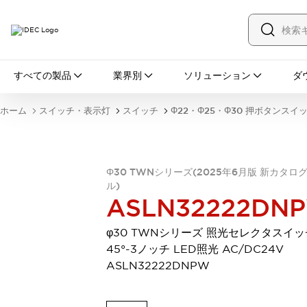
すべての製品
すべての製品
業界別
ソリューション
ダ
スイッチ・表示灯
スイッチ
表示灯・ブザー
ホーム
スイッチ・表示灯
スイッチ
Φ22・Φ25・Φ30 押ボタンスイ
一覧を表示する
安全・防爆機器
安全機器
防爆機器
一覧を表示する
インダストリアルコンポーネンツ
Φ30 TWNシリーズ(2025年6月版 新カタロ
リレー・タイマ
端子台
電源機器
ル)
ASLN32222DN
サーキットプロテクタ
LED照明
一覧を表示する
φ30 TWNシリーズ 照光セレクタスイッ
オートメーション
45°-3ノッチ LED照光 AC/DC24V
PLC
プログラマブル表示器
ASLN32222DNPW
産業用イーサネット
一覧を表示する
センシング
センサ
自動認識
イオナイザ