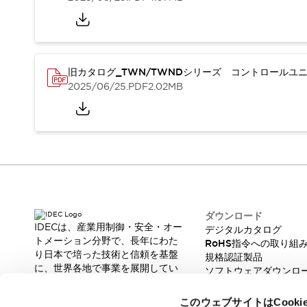
本質的な対策で爆発事故のリスクを抑える
半導体製造装置の設計自由度を高める方法
ダウンタイムを長引かせるスイッチ交換を瞬時に
安全規格への対応
危険性の低い機械にカテゴリ2安全リレーモジュールの選択を
旧カタログ_TWN/TWNDシリーズ コントロールユニッ
光電センサでは実現できなかった工数を削減する手段とは？
2025/06/25
.PDF
2.02MB
一覧を表示する
業界別
一覧を表示する
ソリューション
安全、そしてその先へ
IDECの安全コンセプト
IDECの協調安全/Safety2.0
安全に関する法令・規格
基礎からわかる安全機器講座
ダウンロード
IDECは、産業用制御・安全・オー
デジタルカタログ
安全セミナー/安全コンサルティング
トメーション分野で、長年にわた
RoHS指令への取り組
SISTEMAとは
一覧を表示する
り日本で培った技術と信頼を基盤
規格認証製品
IIoT対応デバイス
RFID認証
に、世界各地で事業を展開してい
ソフトウェアダウンロ
制御パネルレス
ます。
脆弱性レポート
革新的な製品とソリューションを
AGV/AMRの開発&導入促進
このウェブサイトはCook