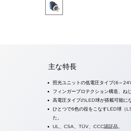
一覧を表示する
モビリティソリューション
セーフティホイールドライブ（SWD）
アシストホイールドライブ（AWD）
一覧を表示する
業界別
AGV/AMR
タブレットに安全機能を追加
安全対策の死角をなくし人身事故を防ぐ
主な特長
人とAGVとの突発的な接触への対策
無人搬送車の低床化と安全性を両立
この表示器がAGVに向く理由
移動式ロボットの安全対策
照光ユニットの低電圧タイプ(6～24
一覧を表示する
フィンガープロテクション構造、ねじ
自動車
高電圧タイプのLED球が搭載可能に
ロボットに潜むリスクを徹底検証
安全柵内の人的被害を削減
大型表示灯の統一で工数削減
小型装置の安全対策
ひとつで6色の役をこなすLED球（L
水素ステーションに信頼のおける防爆対策を
た。
E-モビリティの時代にむけて
UL、CSA、TÜV、CCC認証品。
リチウムイオン電池製造における金属（主に銅）混入対策