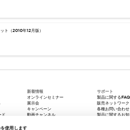
ト（2010年12月版）
新着情報
サポート
オンラインセミナー
製品に関するFA
み
展示会
販売ネットワーク
キャンペーン
各種お問い合わせ
ード
動画チャンネル
製品に関するお知
技術コラム
販売中止品/推奨
IDEC ニュースレター
輸出該非判定
ieを使用します