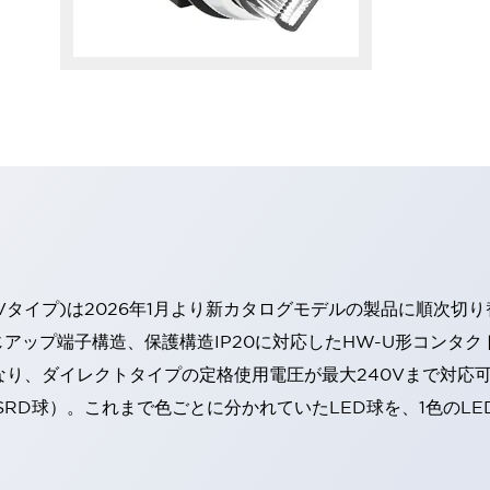
Vタイプ)は2026年1月より新カタログモデルの製品に順次切
アップ端子構造、保護構造IP20に対応したHW-U形コンタク
なり、ダイレクトタイプの定格使用電圧が最大240Vまで対応
SRD球）。これまで色ごとに分かれていたLED球を、1色のL