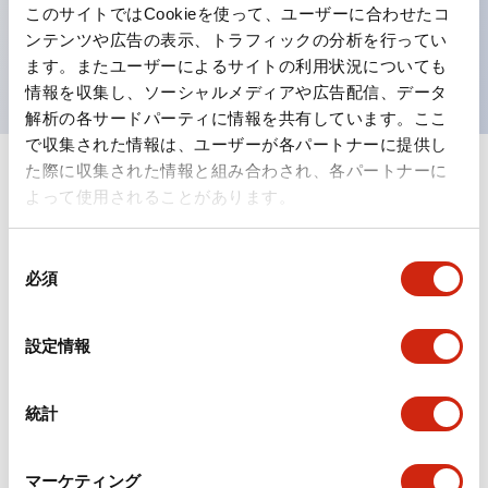
このサイトではCookieを使って、ユーザーに合わせたコ
を表現できるようにしました。
ンテンツや広告の表示、トラフィックの分析を行ってい
UL、CSA、TÜV、CCC認証品。
ます。またユーザーによるサイトの利用状況についても
情報を収集し、ソーシャルメディアや広告配信、データ
解析の各サードパーティに情報を共有しています。ここ
で収集された情報は、ユーザーが各パートナーに提供し
た際に収集された情報と組み合わされ、各パートナーに
+
仕様
すべて展開
よって使用されることがあります。
形状仕様
同
必須
意
電気的仕様(照光部定格)
の
選
設定情報
環境仕様
択
機能仕様
統計
機械的仕様
マーケティング