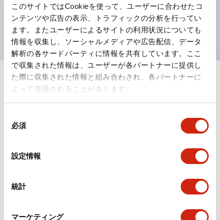
このサイトではCookieを使って、ユーザーに合わせたコ
を表現できるようにしました。
ンテンツや広告の表示、トラフィックの分析を行ってい
UL、CSA、TÜV、CCC認証品。
ます。またユーザーによるサイトの利用状況についても
情報を収集し、ソーシャルメディアや広告配信、データ
解析の各サードパーティに情報を共有しています。ここ
で収集された情報は、ユーザーが各パートナーに提供し
た際に収集された情報と組み合わされ、各パートナーに
+
仕様
すべて展開
よって使用されることがあります。
形状仕様
同
必須
意
電気的仕様(照光部定格)
の
選
設定情報
環境仕様
択
機能仕様
統計
機械的仕様
マーケティング