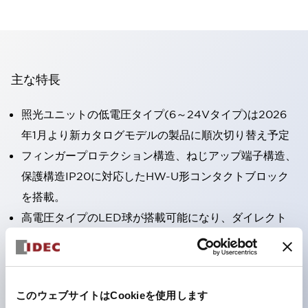
主な特長
照光ユニットの低電圧タイプ(6～24Vタイプ)は2026
年1月より新カタログモデルの製品に順次切り替え予定
フィンガープロテクション構造、ねじアップ端子構造、
保護構造IP20に対応したHW-U形コンタクトブロック
を搭載。
高電圧タイプのLED球が搭載可能になり、ダイレクト
タイプの定格使用電圧が最大240Vまで対応可能になり
ました。
ひとつで6色の役をこなすLED球（LSRD球）。これま
このウェブサイトはCookieを使用します
で色ごとに分かれていたLED球を、1色のLED球で各色