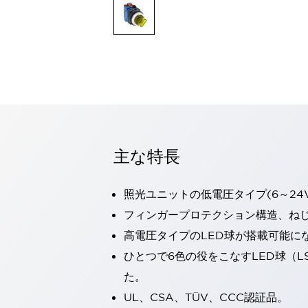
一覧を表示する
モビリティソリューション
セーフティホイールドライブ（SWD）
アシストホイールドライブ（AWD）
一覧を表示する
業界別
AGV/AMR
タブレットに安全機能を追加
安全対策の死角をなくし人身事故を防ぐ
主な特長
人とAGVとの突発的な接触への対策
無人搬送車の低床化と安全性を両立
この表示器がAGVに向く理由
移動式ロボットの安全対策
照光ユニットの低電圧タイプ(6～24
一覧を表示する
フィンガープロテクション構造、ねじ
自動車
高電圧タイプのLED球が搭載可能に
ロボットに潜むリスクを徹底検証
安全柵内の人的被害を削減
大型表示灯の統一で工数削減
小型装置の安全対策
ひとつで6色の役をこなすLED球（L
水素ステーションに信頼のおける防爆対策を
た。
E-モビリティの時代にむけて
UL、CSA、TÜV、CCC認証品。
リチウムイオン電池製造における金属（主に銅）混入対策