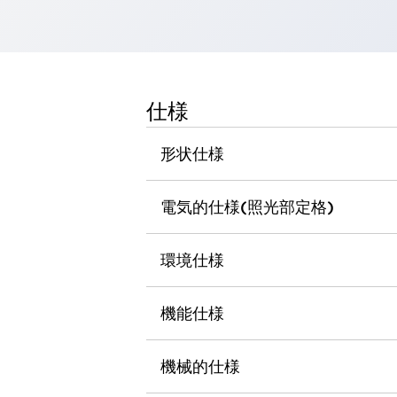
一覧を表示する
工作機械
タッチパネルを市販タブレットに置き換えてコストダウン
小型の5,000Ｎの堅牢性に優れた安全スイッチで耐久性アップ
装置のコンパクト化につながる回路設計
仕様
工作機械のコスト削減のコツ
工作機械に小型化の可能性を見出す
形状仕様
デザイン視点で工作機械の付加価値をアップ
このLED照明が工作機械のワークに向く理由
電気的仕様(照光部定格)
機器の故障につながる「瞬停」を防ぐ
フラット照明で綺麗な加工面を確認
イネーブル装置で安全性を強化
一覧を表示する
環境仕様
ロボット
ティーチングペンダントを市販タブレットに置き換えるには
機能仕様
人とロボットの協働作業を一層安全で効率的に
協働ロボットのポテンシャルを発揮する安全対策
一覧を表示する
機械的仕様
半導体