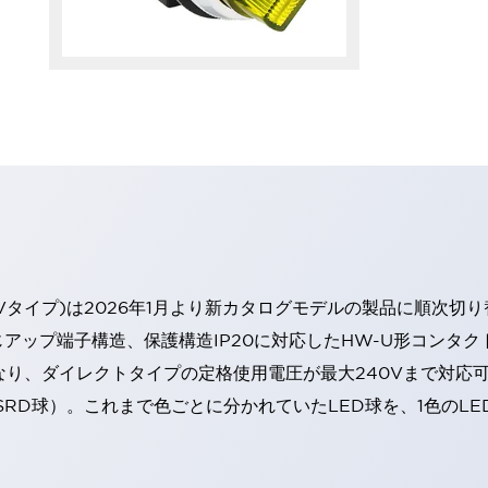
Vタイプ)は2026年1月より新カタログモデルの製品に順次切
アップ端子構造、保護構造IP20に対応したHW-U形コンタク
なり、ダイレクトタイプの定格使用電圧が最大240Vまで対応
SRD球）。これまで色ごとに分かれていたLED球を、1色のL