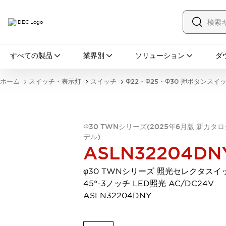
すべての製品
すべての製品
業界別
ソリューション
ダ
スイッチ・表示灯
スイッチ
表示灯・ブザー
ホーム
スイッチ・表示灯
スイッチ
Φ22・Φ25・Φ30 押ボタンスイ
一覧を表示する
安全・防爆機器
安全機器
防爆機器
一覧を表示する
インダストリアルコンポーネンツ
Φ30 TWNシリーズ(2025年6月版 新カタ
リレー・タイマ
端子台
電源機器
デル)
ASLN32204DN
サーキットプロテクタ
LED照明
一覧を表示する
φ30 TWNシリーズ 照光セレクタスイ
オートメーション
45°-3ノッチ LED照光 AC/DC24V
PLC
プログラマブル表示器
ASLN32204DNY
産業用イーサネット
一覧を表示する
センシング
センサ
自動認識
イオナイザ