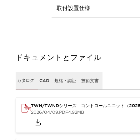
本質的な対策で爆発事故のリスクを抑える
取付設置仕様
半導体製造装置の設計自由度を高める方法
ダウンタイムを長引かせるスイッチ交換を瞬時に
安全規格への対応
危険性の低い機械にカテゴリ2安全リレーモジュールの選択を
光電センサでは実現できなかった工数を削減する手段とは？
一覧を表示する
業界別
一覧を表示する
ドキュメントとファイル
ソリューション
安全、そしてその先へ
IDECの安全コンセプト
カタログ
CAD
規格・認証
技術文書
IDECの協調安全/Safety2.0
安全に関する法令・規格
基礎からわかる安全機器講座
安全セミナー/安全コンサルティング
TWN/TWNDシリーズ コントロールユニット（202
2026/04/09
.PDF
4.92MB
SISTEMAとは
一覧を表示する
IIoT対応デバイス
RFID認証
制御パネルレス
AGV/AMRの開発&導入促進