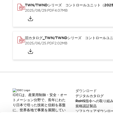
重量物搬送アシスト
TWN/TWNDシリーズ コントロールユニット（202
COLLABORATIVE ROBOTS
2025/08/29
.PDF
4.07MB
SWD搭載 AMR開発キット
防爆ソリューション
「防爆受注製品」のご提案
防爆技術への取り組み
旧カタログ_TWN/TWNDシリーズ コントロールユニッ
防爆関連の法律・政令・省令
2025/06/25
.PDF
2.02MB
防爆安全セミナー
アプリケーション・事例
防爆技術
一覧を表示する
プリント基板製品ソリューション
商品箱詰め装置
人と機械の接点を清潔に
一覧を表示する
ダウンロード
ダウンロード
デジタルカタログ
RoHS指令への取り組み
IDECは、産業用制御・安全・オー
デジタルカタログ
規格認証製品
トメーション分野で、長年にわた
RoHS指令への取り組
り日本で培った技術と信頼を基盤
ソフトウェアダウンロード
規格認証製品
に、世界各地で事業を展開してい
ソフトウェアダウンロ
Automation Organizer