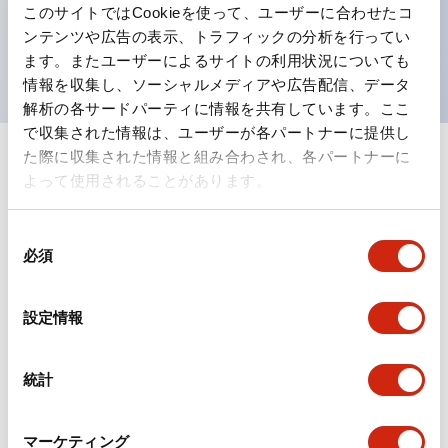
このサイトではCookieを使って、ユーザーに合わせたコ
を表現できるようにしました。
ンテンツや広告の表示、トラフィックの分析を行ってい
UL、CSA、TÜV、CCC認証品。
ます。またユーザーによるサイトの利用状況についても
情報を収集し、ソーシャルメディアや広告配信、データ
解析の各サードパーティに情報を共有しています。ここ
で収集された情報は、ユーザーが各パートナーに提供し
た際に収集された情報と組み合わされ、各パートナーに
+
仕様
すべて展開
よって使用されることがあります。
形状仕様
同
必須
意
電気的仕様(照光部定格)
の
選
設定情報
環境仕様
択
機能仕様
統計
機械的仕様
マーケティング