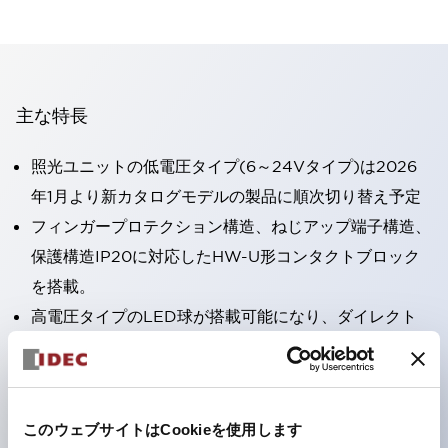
主な特長
照光ユニットの低電圧タイプ(6～24Vタイプ)は2026
年1月より新カタログモデルの製品に順次切り替え予定
フィンガープロテクション構造、ねじアップ端子構造、
保護構造IP20に対応したHW-U形コンタクトブロック
を搭載。
高電圧タイプのLED球が搭載可能になり、ダイレクト
タイプの定格使用電圧が最大240Vまで対応可能になり
ました。
ひとつで6色の役をこなすLED球（LSRD球）。これま
このウェブサイトはCookieを使用します
で色ごとに分かれていたLED球を、1色のLED球で各色