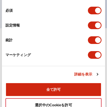
を表現できるようにしました。
同
UL、CSA、TÜV、CCC認証品。
必須
意
の
選
設定情報
択
統計
ドキュメントとファイル
マーケティング
カタログ
CAD
規格・認証
詳細を表示
TWN/TWNDシリーズ コントロールユニット（2025
年6月版）（日本語）
2026/04/09
.PDF
4.92MB
全て許可
選択中のCookieを許可