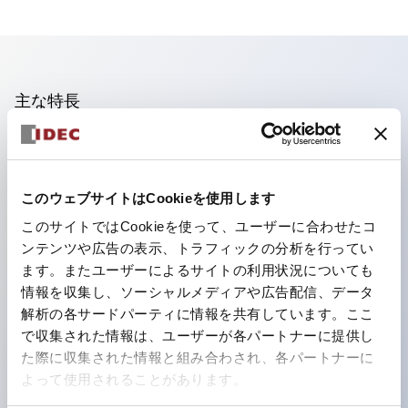
主な特長
照光ユニットの低電圧タイプ(6～24Vタイプ)は2026
年1月より新カタログモデルの製品に順次切り替え予定
このウェブサイトはCookieを使用します
フィンガープロテクション構造、ねじアップ端子構造、
このサイトではCookieを使って、ユーザーに合わせたコ
保護構造IP20に対応したHW-U形コンタクトブロック
ンテンツや広告の表示、トラフィックの分析を行ってい
を搭載。
ます。またユーザーによるサイトの利用状況についても
高電圧タイプのLED球が搭載可能になり、ダイレクト
情報を収集し、ソーシャルメディアや広告配信、データ
タイプの定格使用電圧が最大240Vまで対応可能になり
解析の各サードパーティに情報を共有しています。ここ
で収集された情報は、ユーザーが各パートナーに提供し
ました。
た際に収集された情報と組み合わされ、各パートナーに
ひとつで6色の役をこなすLED球（LSRD球）。これま
よって使用されることがあります。
で色ごとに分かれていたLED球を、1色のLED球で各色