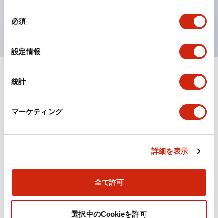
を表現できるようにしました。
同
UL、CSA、TÜV、CCC認証品。
必須
意
の
選
設定情報
択
統計
ドキュメントとファイル
マーケティング
カタログ
規格・認証
詳細を表示
TWN/TWNDシリーズ コントロールユニット（2025
年6月版）（日本語）
2026/04/09
.PDF
4.92MB
全て許可
選択中のCookieを許可