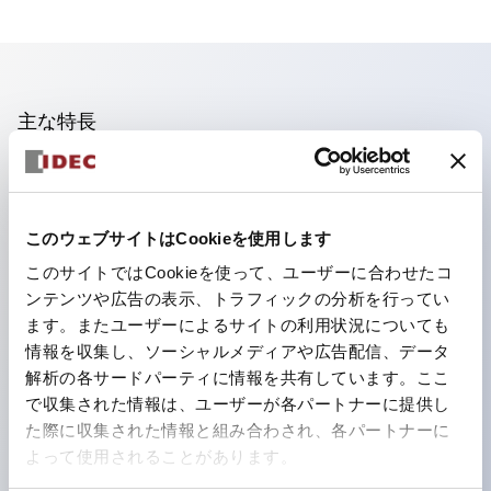
主な特長
照光ユニットの低電圧タイプ(6～24Vタイプ)は2026
年1月より新カタログモデルの製品に順次切り替え予定
このウェブサイトはCookieを使用します
フィンガープロテクション構造、ねじアップ端子構造、
このサイトではCookieを使って、ユーザーに合わせたコ
保護構造IP20に対応したHW-U形コンタクトブロック
ンテンツや広告の表示、トラフィックの分析を行ってい
を搭載。
ます。またユーザーによるサイトの利用状況についても
高電圧タイプのLED球が搭載可能になり、ダイレクト
情報を収集し、ソーシャルメディアや広告配信、データ
タイプの定格使用電圧が最大240Vまで対応可能になり
解析の各サードパーティに情報を共有しています。ここ
で収集された情報は、ユーザーが各パートナーに提供し
ました。
た際に収集された情報と組み合わされ、各パートナーに
ひとつで6色の役をこなすLED球（LSRD球）。これま
よって使用されることがあります。
で色ごとに分かれていたLED球を、1色のLED球で各色