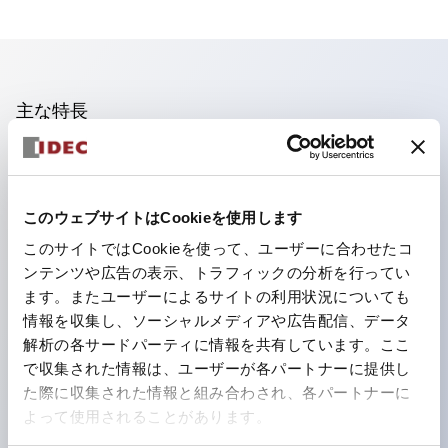
主な特長
照光ユニットの低電圧タイプ(6～24Vタイプ)は2026
年1月より新カタログモデルの製品に順次切り替え予定
このウェブサイトはCookieを使用します
フィンガープロテクション構造、ねじアップ端子構造、
このサイトではCookieを使って、ユーザーに合わせたコ
保護構造IP20に対応したHW-U形コンタクトブロック
ンテンツや広告の表示、トラフィックの分析を行ってい
を搭載。
ます。またユーザーによるサイトの利用状況についても
高電圧タイプのLED球が搭載可能になり、ダイレクト
情報を収集し、ソーシャルメディアや広告配信、データ
タイプの定格使用電圧が最大240Vまで対応可能になり
解析の各サードパーティに情報を共有しています。ここ
で収集された情報は、ユーザーが各パートナーに提供し
ました。
た際に収集された情報と組み合わされ、各パートナーに
ひとつで6色の役をこなすLED球（LSRD球）。これま
よって使用されることがあります。
で色ごとに分かれていたLED球を、1色のLED球で各色