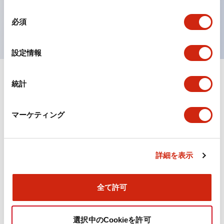
を表現できるようにしました。
同
UL、CSA、TÜV、CCC認証品。
必須
意
の
選
設定情報
択
統計
ドキュメントとファイル
マーケティング
カタログ
規格・認証
詳細を表示
TWN/TWNDシリーズ コントロールユニット（2025
年6月版）（日本語）
2026/04/09
.PDF
4.92MB
全て許可
選択中のCookieを許可