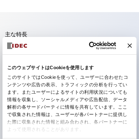
主な特長
照光ユニットの低電圧タイプ(6～24Vタイプ)は2026
年1月より新カタログモデルの製品に順次切り替え予定
このウェブサイトはCookieを使用します
フィンガープロテクション構造、ねじアップ端子構造、
このサイトではCookieを使って、ユーザーに合わせたコ
保護構造IP20に対応したHW-U形コンタクトブロック
ンテンツや広告の表示、トラフィックの分析を行ってい
を搭載。
ます。またユーザーによるサイトの利用状況についても
高電圧タイプのLED球が搭載可能になり、ダイレクト
情報を収集し、ソーシャルメディアや広告配信、データ
タイプの定格使用電圧が最大240Vまで対応可能になり
解析の各サードパーティに情報を共有しています。ここ
で収集された情報は、ユーザーが各パートナーに提供し
ました。
た際に収集された情報と組み合わされ、各パートナーに
ひとつで6色の役をこなすLED球（LSRD球）。これま
よって使用されることがあります。
で色ごとに分かれていたLED球を、1色のLED球で各色