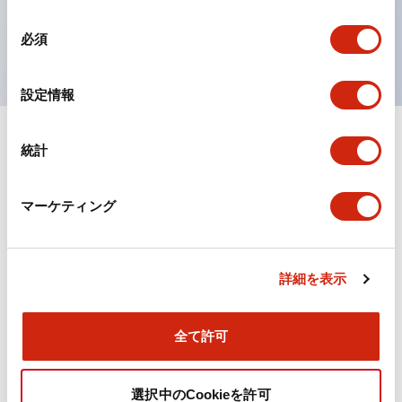
を表現できるようにしました。
同
UL、CSA、TÜV、CCC認証品。
必須
意
の
選
設定情報
択
統計
ドキュメントとファイル
マーケティング
カタログ
CAD
規格・認証
詳細を表示
TWN/TWNDシリーズ コントロールユニット（2025
年6月版）（日本語）
2026/04/09
.PDF
4.92MB
全て許可
選択中のCookieを許可