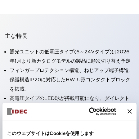
主な特長
照光ユニットの低電圧タイプ(6～24Vタイプ)は2026
年1月より新カタログモデルの製品に順次切り替え予定
フィンガープロテクション構造、ねじアップ端子構造、
保護構造IP20に対応したHW-U形コンタクトブロック
を搭載。
高電圧タイプのLED球が搭載可能になり、ダイレクト
タイプの定格使用電圧が最大240Vまで対応可能になり
ました。
ひとつで6色の役をこなすLED球（LSRD球）。これま
このウェブサイトはCookieを使用します
で色ごとに分かれていたLED球を、1色のLED球で各色