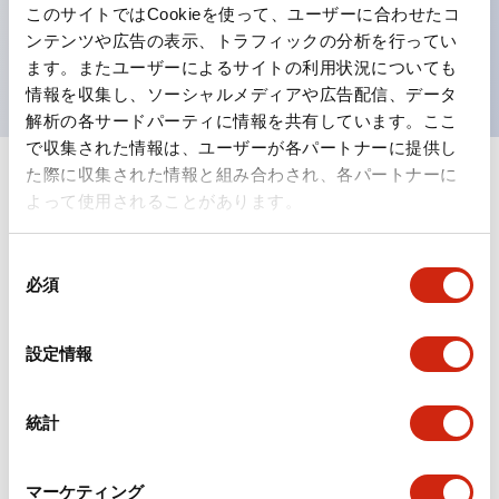
このサイトではCookieを使って、ユーザーに合わせたコ
を表現できるようにしました。
ンテンツや広告の表示、トラフィックの分析を行ってい
UL、CSA、TÜV、CCC認証品。
ます。またユーザーによるサイトの利用状況についても
情報を収集し、ソーシャルメディアや広告配信、データ
解析の各サードパーティに情報を共有しています。ここ
で収集された情報は、ユーザーが各パートナーに提供し
た際に収集された情報と組み合わされ、各パートナーに
+
仕様
すべて展開
よって使用されることがあります。
形状仕様
同
必須
意
電気的仕様(照光部定格)
の
選
設定情報
環境仕様
択
機能仕様
統計
機械的仕様
マーケティング