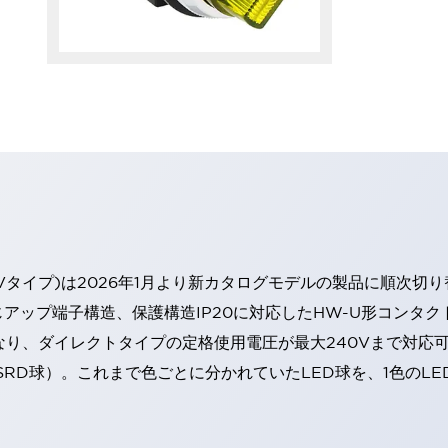
Vタイプ)は2026年1月より新カタログモデルの製品に順次切
アップ端子構造、保護構造IP20に対応したHW-U形コンタク
なり、ダイレクトタイプの定格使用電圧が最大240Vまで対応
SRD球）。これまで色ごとに分かれていたLED球を、1色のL