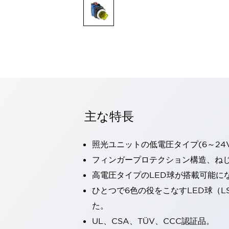
一覧を表示する
モビリティソリューション
セーフティホイールドライブ（SWD）
アシストホイールドライブ（AWD）
一覧を表示する
業界別
AGV/AMR
タブレットに安全機能を追加
安全対策の死角をなくし人身事故を防ぐ
主な特長
人とAGVとの突発的な接触への対策
無人搬送車の低床化と安全性を両立
この表示器がAGVに向く理由
移動式ロボットの安全対策
照光ユニットの低電圧タイプ(6～24
一覧を表示する
フィンガープロテクション構造、ねじ
自動車
高電圧タイプのLED球が搭載可能に
ロボットに潜むリスクを徹底検証
安全柵内の人的被害を削減
大型表示灯の統一で工数削減
小型装置の安全対策
ひとつで6色の役をこなすLED球（L
水素ステーションに信頼のおける防爆対策を
た。
E-モビリティの時代にむけて
UL、CSA、TÜV、CCC認証品。
リチウムイオン電池製造における金属（主に銅）混入対策