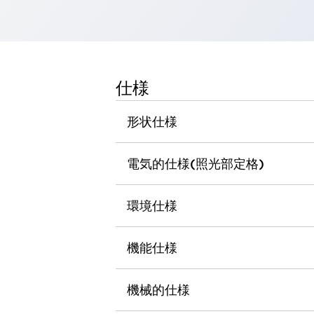
一覧を表示する
工作機械
タッチパネルを市販タブレットに置き換えてコストダウン
小型の5,000Ｎの堅牢性に優れた安全スイッチで耐久性アップ
装置のコンパクト化につながる回路設計
仕様
工作機械のコスト削減のコツ
工作機械に小型化の可能性を見出す
形状仕様
デザイン視点で工作機械の付加価値をアップ
このLED照明が工作機械のワークに向く理由
電気的仕様(照光部定格)
機器の故障につながる「瞬停」を防ぐ
フラット照明で綺麗な加工面を確認
イネーブル装置で安全性を強化
一覧を表示する
環境仕様
ロボット
ティーチングペンダントを市販タブレットに置き換えるには
機能仕様
人とロボットの協働作業を一層安全で効率的に
協働ロボットのポテンシャルを発揮する安全対策
一覧を表示する
機械的仕様
半導体