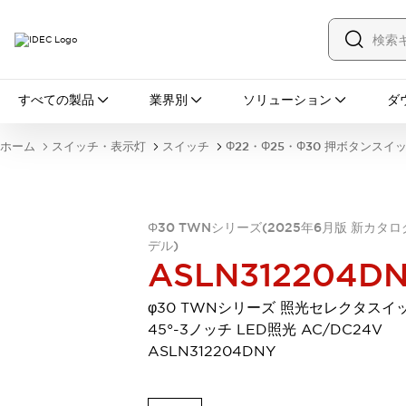
すべての製品
すべての製品
業界別
ソリューション
ダ
スイッチ・表示灯
スイッチ
表示灯・ブザー
ホーム
スイッチ・表示灯
スイッチ
Φ22・Φ25・Φ30 押ボタンスイ
一覧を表示する
安全・防爆機器
安全機器
防爆機器
一覧を表示する
インダストリアルコンポーネンツ
Φ30 TWNシリーズ(2025年6月版 新カタ
リレー・タイマ
端子台
電源機器
デル)
ASLN312204D
サーキットプロテクタ
LED照明
一覧を表示する
φ30 TWNシリーズ 照光セレクタスイ
オートメーション
45°-3ノッチ LED照光 AC/DC24V
PLC
プログラマブル表示器
ASLN312204DNY
産業用イーサネット
一覧を表示する
センシング
センサ
自動認識
イオナイザ