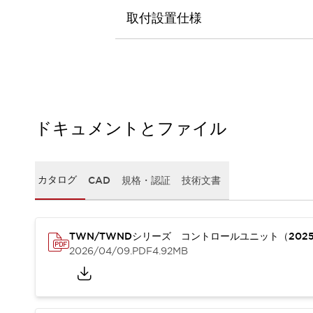
本質的な対策で爆発事故のリスクを抑える
取付設置仕様
半導体製造装置の設計自由度を高める方法
ダウンタイムを長引かせるスイッチ交換を瞬時に
安全規格への対応
危険性の低い機械にカテゴリ2安全リレーモジュールの選択を
光電センサでは実現できなかった工数を削減する手段とは？
一覧を表示する
業界別
一覧を表示する
ドキュメントとファイル
ソリューション
安全、そしてその先へ
IDECの安全コンセプト
カタログ
CAD
規格・認証
技術文書
IDECの協調安全/Safety2.0
安全に関する法令・規格
基礎からわかる安全機器講座
安全セミナー/安全コンサルティング
TWN/TWNDシリーズ コントロールユニット（202
2026/04/09
.PDF
4.92MB
SISTEMAとは
一覧を表示する
IIoT対応デバイス
RFID認証
制御パネルレス
AGV/AMRの開発&導入促進