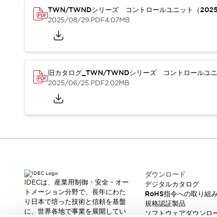
重量物搬送アシスト
TWN/TWNDシリーズ コントロールユニット（202
COLLABORATIVE ROBOTS
2025/08/29
.PDF
4.07MB
SWD搭載 AMR開発キット
防爆ソリューション
「防爆受注製品」のご提案
防爆技術への取り組み
旧カタログ_TWN/TWNDシリーズ コントロールユニッ
防爆関連の法律・政令・省令
2025/06/25
.PDF
2.02MB
防爆安全セミナー
アプリケーション・事例
防爆技術
一覧を表示する
プリント基板製品ソリューション
商品箱詰め装置
人と機械の接点を清潔に
一覧を表示する
ダウンロード
ダウンロード
デジタルカタログ
RoHS指令への取り組み
IDECは、産業用制御・安全・オー
デジタルカタログ
規格認証製品
トメーション分野で、長年にわた
RoHS指令への取り組
り日本で培った技術と信頼を基盤
ソフトウェアダウンロード
規格認証製品
に、世界各地で事業を展開してい
ソフトウェアダウンロ
Automation Organizer