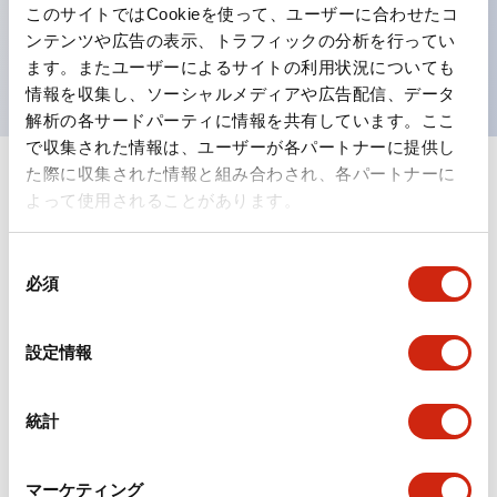
このサイトではCookieを使って、ユーザーに合わせたコ
を表現できるようにしました。
ンテンツや広告の表示、トラフィックの分析を行ってい
UL、CSA、TÜV、CCC認証品。
ます。またユーザーによるサイトの利用状況についても
情報を収集し、ソーシャルメディアや広告配信、データ
解析の各サードパーティに情報を共有しています。ここ
で収集された情報は、ユーザーが各パートナーに提供し
た際に収集された情報と組み合わされ、各パートナーに
+
仕様
すべて展開
よって使用されることがあります。
形状仕様
同
必須
意
電気的仕様(照光部定格)
の
選
設定情報
環境仕様
択
機能仕様
統計
機械的仕様
マーケティング