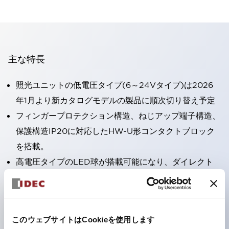
主な特長
照光ユニットの低電圧タイプ(6～24Vタイプ)は2026
年1月より新カタログモデルの製品に順次切り替え予定
フィンガープロテクション構造、ねじアップ端子構造、
保護構造IP20に対応したHW-U形コンタクトブロック
を搭載。
高電圧タイプのLED球が搭載可能になり、ダイレクト
タイプの定格使用電圧が最大240Vまで対応可能になり
ました。
ひとつで6色の役をこなすLED球（LSRD球）。これま
このウェブサイトはCookieを使用します
で色ごとに分かれていたLED球を、1色のLED球で各色