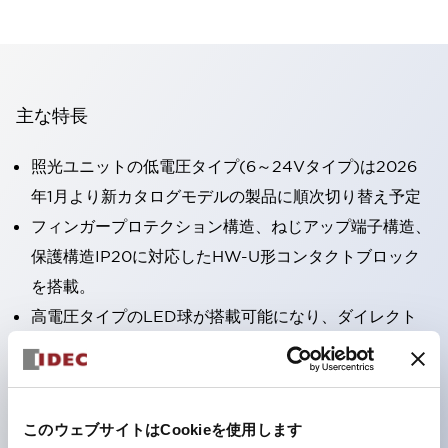
主な特長
照光ユニットの低電圧タイプ(6～24Vタイプ)は2026
年1月より新カタログモデルの製品に順次切り替え予定
フィンガープロテクション構造、ねじアップ端子構造、
保護構造IP20に対応したHW-U形コンタクトブロック
を搭載。
高電圧タイプのLED球が搭載可能になり、ダイレクト
タイプの定格使用電圧が最大240Vまで対応可能になり
ました。
ひとつで6色の役をこなすLED球（LSRD球）。これま
このウェブサイトはCookieを使用します
で色ごとに分かれていたLED球を、1色のLED球で各色