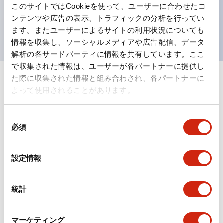
このサイトではCookieを使って、ユーザーに合わせたコ
を表現できるようにしました。
ンテンツや広告の表示、トラフィックの分析を行ってい
UL、CSA、TÜV、CCC認証品。
ます。またユーザーによるサイトの利用状況についても
情報を収集し、ソーシャルメディアや広告配信、データ
解析の各サードパーティに情報を共有しています。ここ
で収集された情報は、ユーザーが各パートナーに提供し
た際に収集された情報と組み合わされ、各パートナーに
+
仕様
すべて展開
よって使用されることがあります。
形状仕様
同
必須
意
電気的仕様(照光部定格)
の
選
設定情報
環境仕様
択
機能仕様
統計
機械的仕様
マーケティング