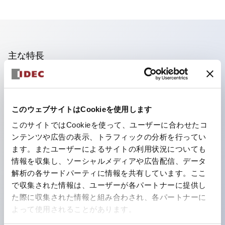
主な特長
照光ユニットの低電圧タイプ(6～24Vタイプ)は2026
年1月より新カタログモデルの製品に順次切り替え予定
このウェブサイトはCookieを使用します
フィンガープロテクション構造、ねじアップ端子構造、
このサイトではCookieを使って、ユーザーに合わせたコ
保護構造IP20に対応したHW-U形コンタクトブロック
ンテンツや広告の表示、トラフィックの分析を行ってい
を搭載。
ます。またユーザーによるサイトの利用状況についても
高電圧タイプのLED球が搭載可能になり、ダイレクト
情報を収集し、ソーシャルメディアや広告配信、データ
タイプの定格使用電圧が最大240Vまで対応可能になり
解析の各サードパーティに情報を共有しています。ここ
で収集された情報は、ユーザーが各パートナーに提供し
ました。
た際に収集された情報と組み合わされ、各パートナーに
ひとつで6色の役をこなすLED球（LSRD球）。これま
よって使用されることがあります。
で色ごとに分かれていたLED球を、1色のLED球で各色