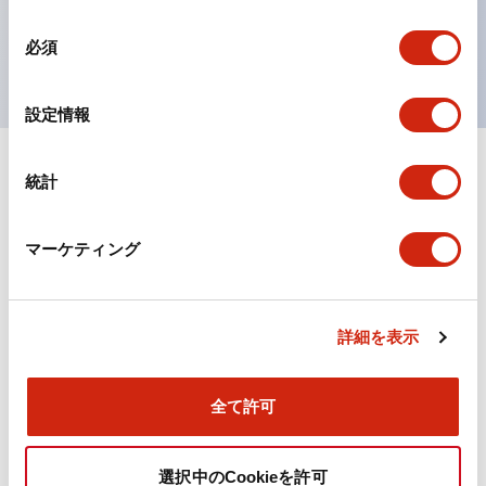
を表現できるようにしました。
同
UL、CSA、TÜV、CCC認証品。
必須
意
の
選
設定情報
択
統計
ドキュメントとファイル
マーケティング
カタログ
詳細を表示
TWN/TWNDシリーズ コントロールユニット（2025
年6月版）（日本語）
2026/04/09
.PDF
4.92MB
全て許可
選択中のCookieを許可