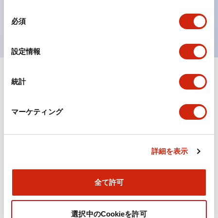
を表現できるようにしました。
同
UL、CSA、TÜV、CCC認証品。
必須
意
の
選
設定情報
択
統計
ドキュメントとファイル
マーケティング
カタログ
規格・認証
詳細を表示
TWN/TWNDシリーズ コントロールユニット（2025
年6月版）（日本語）
2026/04/09
.PDF
4.92MB
全て許可
選択中のCookieを許可