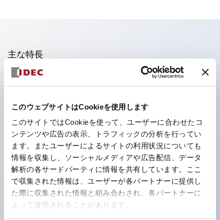
主な特長
照光ユニットの低電圧タイプ(6～24Vタイプ)は2026
年1月より新カタログモデルの製品に順次切り替え予定
このウェブサイトはCookieを使用します
フィンガープロテクション構造、ねじアップ端子構造、
このサイトではCookieを使って、ユーザーに合わせたコ
保護構造IP20に対応したHW-U形コンタクトブロック
ンテンツや広告の表示、トラフィックの分析を行ってい
を搭載。
ます。またユーザーによるサイトの利用状況についても
高電圧タイプのLED球が搭載可能になり、ダイレクト
情報を収集し、ソーシャルメディアや広告配信、データ
タイプの定格使用電圧が最大240Vまで対応可能になり
解析の各サードパーティに情報を共有しています。ここ
で収集された情報は、ユーザーが各パートナーに提供し
ました。
た際に収集された情報と組み合わされ、各パートナーに
ひとつで6色の役をこなすLED球（LSRD球）。これま
よって使用されることがあります。
で色ごとに分かれていたLED球を、1色のLED球で各色