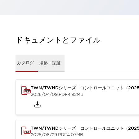
一覧を表示する
工作機械
タッチパネルを市販タブレットに置き換えてコストダウン
小型の5,000Ｎの堅牢性に優れた安全スイッチで耐久性アップ
装置のコンパクト化につながる回路設計
ドキュメントとファイル
工作機械のコスト削減のコツ
工作機械に小型化の可能性を見出す
デザイン視点で工作機械の付加価値をアップ
カタログ
規格・認証
このLED照明が工作機械のワークに向く理由
機器の故障につながる「瞬停」を防ぐ
フラット照明で綺麗な加工面を確認
イネーブル装置で安全性を強化
一覧を表示する
TWN/TWNDシリーズ コントロールユニット（202
2026/04/09
.PDF
4.92MB
ロボット
ティーチングペンダントを市販タブレットに置き換えるには
人とロボットの協働作業を一層安全で効率的に
協働ロボットのポテンシャルを発揮する安全対策
一覧を表示する
TWN/TWNDシリーズ コントロールユニット（202
半導体
2025/08/29
.PDF
4.07MB