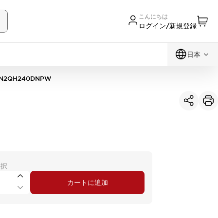
こんにちは
ログイン/新規登録
日本
N2QH240DNPW
選択
カートに追加