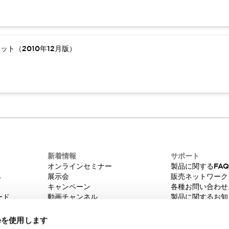
ト（2010年12月版）
新着情報
サポート
オンラインセミナー
製品に関するFA
み
展示会
販売ネットワーク
キャンペーン
各種お問い合わせ
ード
動画チャンネル
製品に関するお知
技術コラム
販売中止品/推奨
IDEC ニュースレター
輸出該非判定
ieを使用します
機種選定システム