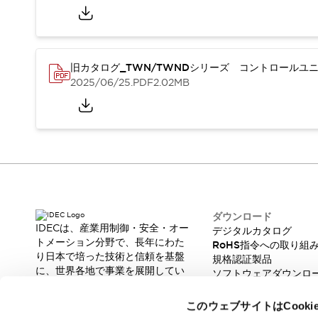
本質的な対策で爆発事故のリスクを抑える
半導体製造装置の設計自由度を高める方法
ダウンタイムを長引かせるスイッチ交換を瞬時に
安全規格への対応
旧カタログ_TWN/TWNDシリーズ コントロールユニッ
危険性の低い機械にカテゴリ2安全リレーモジュールの選択を
2025/06/25
.PDF
2.02MB
光電センサでは実現できなかった工数を削減する手段とは？
一覧を表示する
業界別
一覧を表示する
ソリューション
安全、そしてその先へ
IDECの安全コンセプト
IDECの協調安全/Safety2.0
安全に関する法令・規格
ダウンロード
基礎からわかる安全機器講座
IDECは、産業用制御・安全・オー
デジタルカタログ
安全セミナー/安全コンサルティング
トメーション分野で、長年にわた
RoHS指令への取り組
り日本で培った技術と信頼を基盤
SISTEMAとは
一覧を表示する
規格認証製品
に、世界各地で事業を展開してい
ソフトウェアダウンロ
IIoT対応デバイス
RFID認証
ます。
脆弱性レポート
制御パネルレス
革新的な製品とソリューションを
このウェブサイトはCook
AGV/AMRの開発&導入促進
通じて、製造現場の生産性と安全