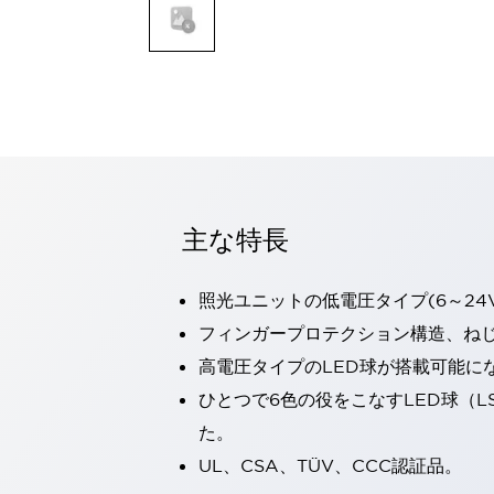
一覧を表示する
モビリティソリューション
セーフティホイールドライブ（SWD）
アシストホイールドライブ（AWD）
一覧を表示する
業界別
AGV/AMR
タブレットに安全機能を追加
安全対策の死角をなくし人身事故を防ぐ
主な特長
人とAGVとの突発的な接触への対策
無人搬送車の低床化と安全性を両立
照光ユニットの低電圧タイプ(6～24
この表示器がAGVに向く理由
移動式ロボットの安全対策
一覧を表示する
フィンガープロテクション構造、ねじ
自動車
高電圧タイプのLED球が搭載可能に
ロボットに潜むリスクを徹底検証
安全柵内の人的被害を削減
ひとつで6色の役をこなすLED球（L
大型表示灯の統一で工数削減
小型装置の安全対策
た。
水素ステーションに信頼のおける防爆対策を
E-モビリティの時代にむけて
UL、CSA、TÜV、CCC認証品。
リチウムイオン電池製造における金属（主に銅）混入対策