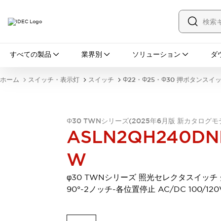
すべての製品
すべての製品
業界別
ソリューション
ダ
スイッチ・表示灯
スイッチ
表示灯・ブザー
ホーム
スイッチ・表示灯
スイッチ
Φ22・Φ25・Φ30 押ボタンスイ
一覧を表示する
安全・防爆機器
安全機器
防爆機器
一覧を表示する
インダストリアルコンポーネンツ
Φ30 TWNシリーズ(2025年6月版 新カタログモ
ASLN2QH240DN
リレー・タイマ
端子台
電源機器
サーキットプロテクタ
LED照明
W
一覧を表示する
オートメーション
φ30 TWNシリーズ 照光セレクタスイッチ
PLC
プログラマブル表示器
90°-2ノッチ-各位置停止 AC/DC 100/120
産業用イーサネット
一覧を表示する
センシング
センサ
自動認識
イオナイザ