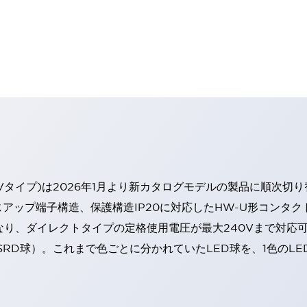
Vタイプ)は2026年1月より新カタログモデルの製品に順次切
アップ端子構造、保護構造IP20に対応したHW-U形コンタク
なり、ダイレクトタイプの定格使用電圧が最大240Vまで対応
SRD球）。これまで色ごとに分かれていたLED球を、1色のL