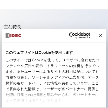
主な特長
照光ユニットの低電圧タイプ(6～24Vタイプ)は2026
年1月より新カタログモデルの製品に順次切り替え予定
このウェブサイトはCookieを使用します
フィンガープロテクション構造、ねじアップ端子構造、
このサイトではCookieを使って、ユーザーに合わせたコ
保護構造IP20に対応したHW-U形コンタクトブロック
ンテンツや広告の表示、トラフィックの分析を行ってい
を搭載。
ます。またユーザーによるサイトの利用状況についても
高電圧タイプのLED球が搭載可能になり、ダイレクト
情報を収集し、ソーシャルメディアや広告配信、データ
タイプの定格使用電圧が最大240Vまで対応可能になり
解析の各サードパーティに情報を共有しています。ここ
で収集された情報は、ユーザーが各パートナーに提供し
ました。
た際に収集された情報と組み合わされ、各パートナーに
ひとつで6色の役をこなすLED球（LSRD球）。これま
よって使用されることがあります。
で色ごとに分かれていたLED球を、1色のLED球で各色