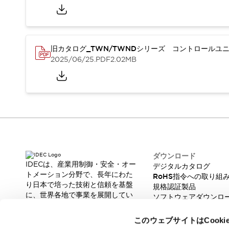
本質的な対策で爆発事故のリスクを抑える
半導体製造装置の設計自由度を高める方法
ダウンタイムを長引かせるスイッチ交換を瞬時に
安全規格への対応
旧カタログ_TWN/TWNDシリーズ コントロールユニッ
危険性の低い機械にカテゴリ2安全リレーモジュールの選択を
2025/06/25
.PDF
2.02MB
光電センサでは実現できなかった工数を削減する手段とは？
一覧を表示する
業界別
一覧を表示する
ソリューション
安全、そしてその先へ
IDECの安全コンセプト
IDECの協調安全/Safety2.0
安全に関する法令・規格
ダウンロード
基礎からわかる安全機器講座
IDECは、産業用制御・安全・オー
デジタルカタログ
安全セミナー/安全コンサルティング
トメーション分野で、長年にわた
RoHS指令への取り組
り日本で培った技術と信頼を基盤
SISTEMAとは
一覧を表示する
規格認証製品
に、世界各地で事業を展開してい
ソフトウェアダウンロ
IIoT対応デバイス
RFID認証
ます。
脆弱性レポート
制御パネルレス
革新的な製品とソリューションを
このウェブサイトはCook
AGV/AMRの開発&導入促進
通じて、製造現場の生産性と安全