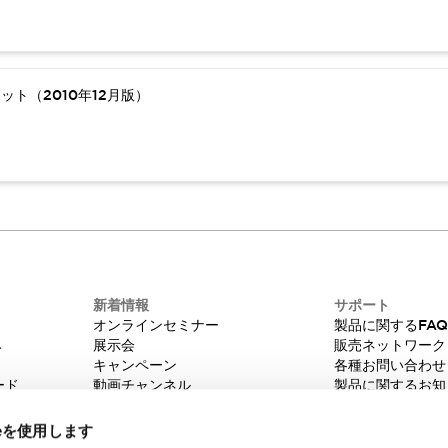
ト（2010年12月版）
新着情報
サポート
オンラインセミナー
製品に関するFA
み
展示会
販売ネットワーク
キャンペーン
各種お問い合わせ
ード
動画チャンネル
製品に関するお知
技術コラム
販売中止品/推奨
IDEC ニュースレター
輸出該非判定
ieを使用します
機種選定システム