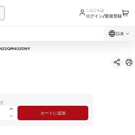
こんにちは
ログイン/新規登録
日本
N22QM402DNY
択
カートに追加