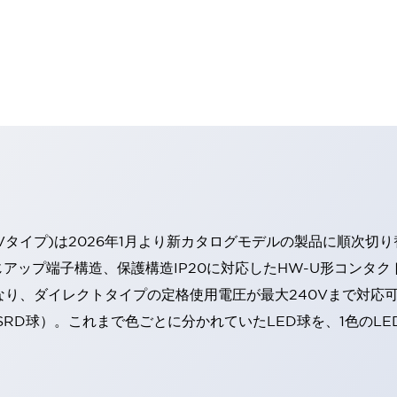
Vタイプ)は2026年1月より新カタログモデルの製品に順次切
アップ端子構造、保護構造IP20に対応したHW-U形コンタク
なり、ダイレクトタイプの定格使用電圧が最大240Vまで対応
SRD球）。これまで色ごとに分かれていたLED球を、1色のL