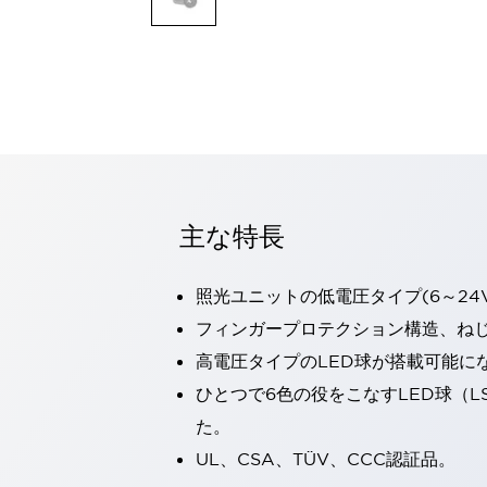
一覧を表示する
モビリティソリューション
セーフティホイールドライブ（SWD）
アシストホイールドライブ（AWD）
一覧を表示する
業界別
AGV/AMR
タブレットに安全機能を追加
安全対策の死角をなくし人身事故を防ぐ
主な特長
人とAGVとの突発的な接触への対策
無人搬送車の低床化と安全性を両立
照光ユニットの低電圧タイプ(6～24
この表示器がAGVに向く理由
移動式ロボットの安全対策
一覧を表示する
フィンガープロテクション構造、ねじ
自動車
高電圧タイプのLED球が搭載可能に
ロボットに潜むリスクを徹底検証
安全柵内の人的被害を削減
ひとつで6色の役をこなすLED球（L
大型表示灯の統一で工数削減
小型装置の安全対策
た。
水素ステーションに信頼のおける防爆対策を
E-モビリティの時代にむけて
UL、CSA、TÜV、CCC認証品。
リチウムイオン電池製造における金属（主に銅）混入対策