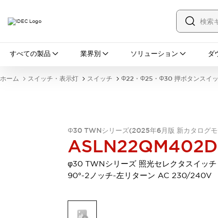
すべての製品
すべての製品
業界別
ソリューション
ダ
スイッチ・表示灯
スイッチ
表示灯・ブザー
ホーム
スイッチ・表示灯
スイッチ
Φ22・Φ25・Φ30 押ボタンスイ
一覧を表示する
安全・防爆機器
安全機器
防爆機器
一覧を表示する
インダストリアルコンポーネンツ
リレー・タイマ
端子台
電源機器
Φ30 TWNシリーズ(2025年6月版 新カタログモ
ASLN22QM402
サーキットプロテクタ
LED照明
一覧を表示する
φ30 TWNシリーズ 照光セレクタスイッチ
オートメーション
90°-2ノッチ-左リターン AC 230/240V
PLC
プログラマブル表示器
産業用イーサネット
一覧を表示する
センシング
センサ
自動認識
イオナイザ