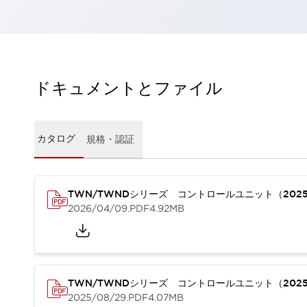
一覧を表示する
工作機械
タッチパネルを市販タブレットに置き換えてコストダウン
小型の5,000Ｎの堅牢性に優れた安全スイッチで耐久性アップ
装置のコンパクト化につながる回路設計
ドキュメントとファイル
工作機械のコスト削減のコツ
工作機械に小型化の可能性を見出す
デザイン視点で工作機械の付加価値をアップ
カタログ
規格・認証
このLED照明が工作機械のワークに向く理由
機器の故障につながる「瞬停」を防ぐ
フラット照明で綺麗な加工面を確認
イネーブル装置で安全性を強化
一覧を表示する
TWN/TWNDシリーズ コントロールユニット（202
2026/04/09
.PDF
4.92MB
ロボット
ティーチングペンダントを市販タブレットに置き換えるには
人とロボットの協働作業を一層安全で効率的に
協働ロボットのポテンシャルを発揮する安全対策
一覧を表示する
TWN/TWNDシリーズ コントロールユニット（202
半導体
2025/08/29
.PDF
4.07MB