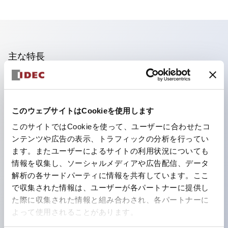
主な特長
照光ユニットの低電圧タイプ(6～24Vタイプ)は2026
年1月より新カタログモデルの製品に順次切り替え予定
このウェブサイトはCookieを使用します
フィンガープロテクション構造、ねじアップ端子構造、
このサイトではCookieを使って、ユーザーに合わせたコ
保護構造IP20に対応したHW-U形コンタクトブロック
ンテンツや広告の表示、トラフィックの分析を行ってい
を搭載。
ます。またユーザーによるサイトの利用状況についても
高電圧タイプのLED球が搭載可能になり、ダイレクト
情報を収集し、ソーシャルメディアや広告配信、データ
タイプの定格使用電圧が最大240Vまで対応可能になり
解析の各サードパーティに情報を共有しています。ここ
で収集された情報は、ユーザーが各パートナーに提供し
ました。
た際に収集された情報と組み合わされ、各パートナーに
ひとつで6色の役をこなすLED球（LSRD球）。これま
よって使用されることがあります。
で色ごとに分かれていたLED球を、1色のLED球で各色