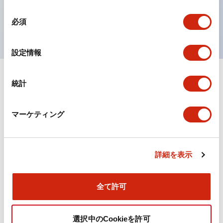
を表現できるようにしました。
同
UL、CSA、TÜV、CCC認証品。
必須
意
の
選
設定情報
択
統計
ドキュメントとファイル
マーケティング
カタログ
CAD
規格・認証
詳細を表示
TWN/TWNDシリーズ コントロールユニット（2025
年6月版）（日本語）
2026/04/09
.PDF
4.92MB
全て許可
選択中のCookieを許可