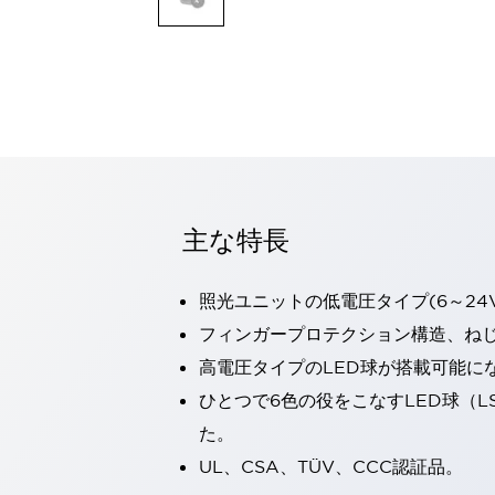
一覧を表示する
モビリティソリューション
セーフティホイールドライブ（SWD）
アシストホイールドライブ（AWD）
一覧を表示する
業界別
AGV/AMR
タブレットに安全機能を追加
安全対策の死角をなくし人身事故を防ぐ
主な特長
人とAGVとの突発的な接触への対策
無人搬送車の低床化と安全性を両立
照光ユニットの低電圧タイプ(6～24
この表示器がAGVに向く理由
移動式ロボットの安全対策
一覧を表示する
フィンガープロテクション構造、ねじ
自動車
高電圧タイプのLED球が搭載可能に
ロボットに潜むリスクを徹底検証
安全柵内の人的被害を削減
ひとつで6色の役をこなすLED球（L
大型表示灯の統一で工数削減
小型装置の安全対策
た。
水素ステーションに信頼のおける防爆対策を
E-モビリティの時代にむけて
UL、CSA、TÜV、CCC認証品。
リチウムイオン電池製造における金属（主に銅）混入対策