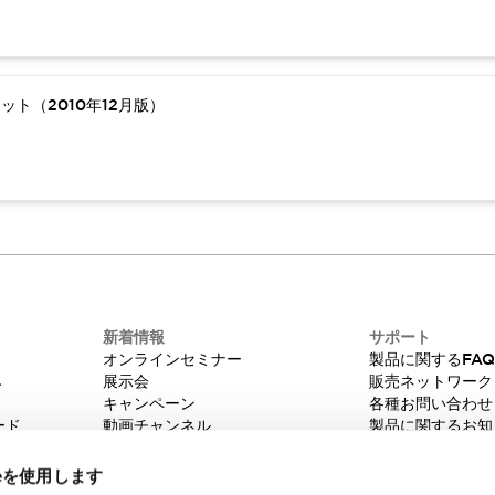
ト（2010年12月版）
新着情報
サポート
オンラインセミナー
製品に関するFA
み
展示会
販売ネットワーク
キャンペーン
各種お問い合わせ
ード
動画チャンネル
製品に関するお知
技術コラム
販売中止品/推奨
IDEC ニュースレター
輸出該非判定
ieを使用します
機種選定システム