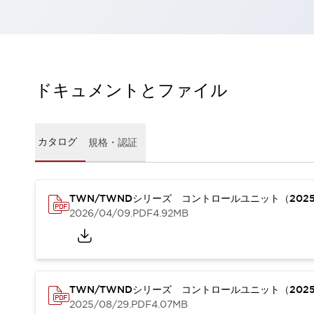
一覧を表示する
工作機械
タッチパネルを市販タブレットに置き換えてコストダウン
小型の5,000Ｎの堅牢性に優れた安全スイッチで耐久性アップ
装置のコンパクト化につながる回路設計
ドキュメントとファイル
工作機械のコスト削減のコツ
工作機械に小型化の可能性を見出す
デザイン視点で工作機械の付加価値をアップ
カタログ
規格・認証
このLED照明が工作機械のワークに向く理由
機器の故障につながる「瞬停」を防ぐ
フラット照明で綺麗な加工面を確認
イネーブル装置で安全性を強化
一覧を表示する
TWN/TWNDシリーズ コントロールユニット（202
2026/04/09
.PDF
4.92MB
ロボット
ティーチングペンダントを市販タブレットに置き換えるには
人とロボットの協働作業を一層安全で効率的に
協働ロボットのポテンシャルを発揮する安全対策
一覧を表示する
TWN/TWNDシリーズ コントロールユニット（202
半導体
2025/08/29
.PDF
4.07MB