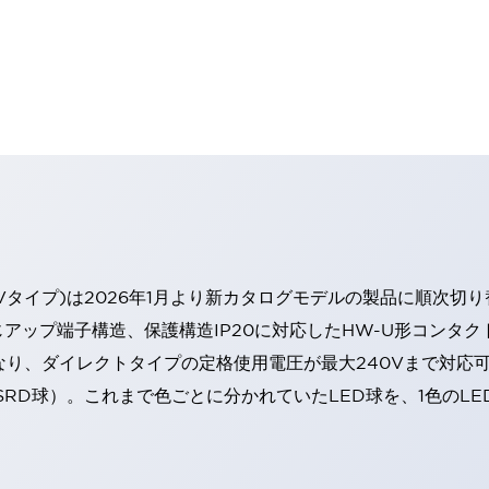
Vタイプ)は2026年1月より新カタログモデルの製品に順次切
アップ端子構造、保護構造IP20に対応したHW-U形コンタク
なり、ダイレクトタイプの定格使用電圧が最大240Vまで対応
SRD球）。これまで色ごとに分かれていたLED球を、1色のL