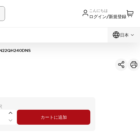
こんにちは
ログイン/新規登録
日本
N22QH240DNS
択
カートに追加