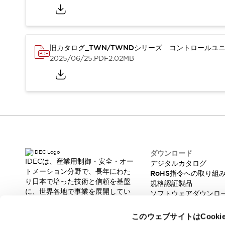
本質的な対策で爆発事故のリスクを抑える
半導体製造装置の設計自由度を高める方法
ダウンタイムを長引かせるスイッチ交換を瞬時に
安全規格への対応
旧カタログ_TWN/TWNDシリーズ コントロールユニッ
危険性の低い機械にカテゴリ2安全リレーモジュールの選択を
2025/06/25
.PDF
2.02MB
光電センサでは実現できなかった工数を削減する手段とは？
一覧を表示する
業界別
一覧を表示する
ソリューション
安全、そしてその先へ
IDECの安全コンセプト
IDECの協調安全/Safety2.0
安全に関する法令・規格
ダウンロード
基礎からわかる安全機器講座
IDECは、産業用制御・安全・オー
デジタルカタログ
安全セミナー/安全コンサルティング
トメーション分野で、長年にわた
RoHS指令への取り組
り日本で培った技術と信頼を基盤
SISTEMAとは
一覧を表示する
規格認証製品
に、世界各地で事業を展開してい
ソフトウェアダウンロ
IIoT対応デバイス
RFID認証
ます。
脆弱性レポート
制御パネルレス
革新的な製品とソリューションを
このウェブサイトはCook
AGV/AMRの開発&導入促進
通じて、製造現場の生産性と安全