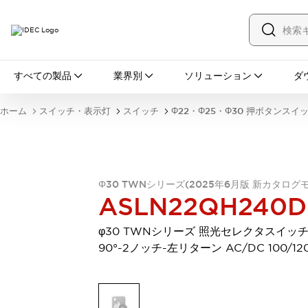
すべての製品
すべての製品
業界別
ソリューション
ダ
スイッチ・表示灯
スイッチ
表示灯・ブザー
ホーム
スイッチ・表示灯
スイッチ
Φ22・Φ25・Φ30 押ボタンスイ
一覧を表示する
安全・防爆機器
安全機器
防爆機器
一覧を表示する
インダストリアルコンポーネンツ
リレー・タイマ
端子台
電源機器
Φ30 TWNシリーズ(2025年6月版 新カタログ
ASLN22QH240D
サーキットプロテクタ
LED照明
一覧を表示する
φ30 TWNシリーズ 照光セレクタスイッチ
オートメーション
90°-2ノッチ-左リターン AC/DC 100/12
PLC
プログラマブル表示器
産業用イーサネット
一覧を表示する
センシング
センサ
自動認識
イオナイザ