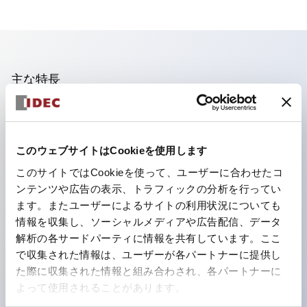
主な特長
照光ユニットの低電圧タイプ(6～24Vタイプ)は2026
年1月より新カタログモデルの製品に順次切り替え予定
このウェブサイトはCookieを使用します
フィンガープロテクション構造、ねじアップ端子構造、
このサイトではCookieを使って、ユーザーに合わせたコ
保護構造IP20に対応したHW-U形コンタクトブロック
ンテンツや広告の表示、トラフィックの分析を行ってい
を搭載。
ます。またユーザーによるサイトの利用状況についても
高電圧タイプのLED球が搭載可能になり、ダイレクト
情報を収集し、ソーシャルメディアや広告配信、データ
タイプの定格使用電圧が最大240Vまで対応可能になり
解析の各サードパーティに情報を共有しています。ここ
で収集された情報は、ユーザーが各パートナーに提供し
ました。
た際に収集された情報と組み合わされ、各パートナーに
ひとつで6色の役をこなすLED球（LSRD球）。これま
よって使用されることがあります。
で色ごとに分かれていたLED球を、1色のLED球で各色