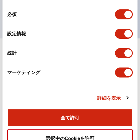
を表現できるようにしました。
同
必須
UL、CSA、TÜV、CCC認証品。
意
の
選
設定情報
択
統計
ドキュメントとファイル
マーケティング
カタログ
規格・認証
詳細を表示
TWN/TWNDシリーズ コントロールユニット（2025
年6月版）（日本語）
2026/04/09
.PDF
4.92MB
全て許可
選択中のCookieを許可