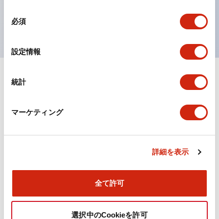
を表現できるようにしました。
同
UL、CSA、TÜV、CCC認証品。
必須
意
の
選
設定情報
択
統計
ドキュメントとファイル
マーケティング
カタログ
CAD
規格・認証
詳細を表示
TWN/TWNDシリーズ コントロールユニット（2025
年6月版）（日本語）
2026/04/09
.PDF
4.92MB
全て許可
選択中のCookieを許可