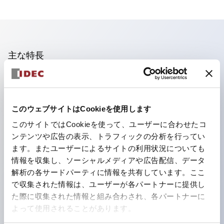
主な特長
照光ユニットの低電圧タイプ(6～24Vタイプ)は2026
年1月より新カタログモデルの製品に順次切り替え予定
このウェブサイトはCookieを使用します
フィンガープロテクション構造、ねじアップ端子構造、
このサイトではCookieを使って、ユーザーに合わせたコ
保護構造IP20に対応したHW-U形コンタクトブロック
ンテンツや広告の表示、トラフィックの分析を行ってい
を搭載。
ます。またユーザーによるサイトの利用状況についても
高電圧タイプのLED球が搭載可能になり、ダイレクト
情報を収集し、ソーシャルメディアや広告配信、データ
タイプの定格使用電圧が最大240Vまで対応可能になり
解析の各サードパーティに情報を共有しています。ここ
で収集された情報は、ユーザーが各パートナーに提供し
ました。
た際に収集された情報と組み合わされ、各パートナーに
ひとつで6色の役をこなすLED球（LSRD球）。これま
よって使用されることがあります。
で色ごとに分かれていたLED球を、1色のLED球で各色