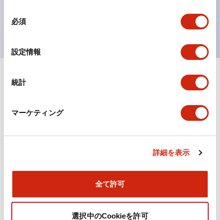
を表現できるようにしました。
同
UL、CSA、TÜV、CCC認証品。
必須
意
の
選
設定情報
択
統計
ドキュメントとファイル
マーケティング
カタログ
CAD
規格・認証
詳細を表示
TWN/TWNDシリーズ コントロールユニット（2025
年6月版）（日本語）
2026/04/09
.PDF
4.92MB
全て許可
選択中のCookieを許可