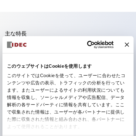
主な特長
照光ユニットの低電圧タイプ(6～24Vタイプ)は2026
年1月より新カタログモデルの製品に順次切り替え予定
このウェブサイトはCookieを使用します
フィンガープロテクション構造、ねじアップ端子構造、
このサイトではCookieを使って、ユーザーに合わせたコ
保護構造IP20に対応したHW-U形コンタクトブロック
ンテンツや広告の表示、トラフィックの分析を行ってい
を搭載。
ます。またユーザーによるサイトの利用状況についても
高電圧タイプのLED球が搭載可能になり、ダイレクト
情報を収集し、ソーシャルメディアや広告配信、データ
タイプの定格使用電圧が最大240Vまで対応可能になり
解析の各サードパーティに情報を共有しています。ここ
で収集された情報は、ユーザーが各パートナーに提供し
ました。
た際に収集された情報と組み合わされ、各パートナーに
ひとつで6色の役をこなすLED球（LSRD球）。これま
よって使用されることがあります。
で色ごとに分かれていたLED球を、1色のLED球で各色