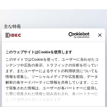
主な特長
照光ユニットの低電圧タイプ(6～24Vタイプ)は2026
年1月より新カタログモデルの製品に順次切り替え予定
このウェブサイトはCookieを使用します
フィンガープロテクション構造、ねじアップ端子構造、
このサイトではCookieを使って、ユーザーに合わせたコ
保護構造IP20に対応したHW-U形コンタクトブロック
ンテンツや広告の表示、トラフィックの分析を行ってい
を搭載。
ます。またユーザーによるサイトの利用状況についても
高電圧タイプのLED球が搭載可能になり、ダイレクト
情報を収集し、ソーシャルメディアや広告配信、データ
タイプの定格使用電圧が最大240Vまで対応可能になり
解析の各サードパーティに情報を共有しています。ここ
で収集された情報は、ユーザーが各パートナーに提供し
ました。
た際に収集された情報と組み合わされ、各パートナーに
ひとつで6色の役をこなすLED球（LSRD球）。これま
よって使用されることがあります。
で色ごとに分かれていたLED球を、1色のLED球で各色