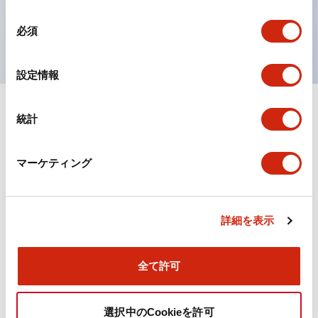
を表現できるようにしました。
同
UL、CSA、TÜV、CCC認証品。
必須
意
の
選
設定情報
択
統計
ドキュメントとファイル
マーケティング
カタログ
CAD
規格・認証
詳細を表示
TWN/TWNDシリーズ コントロールユニット（2025
年6月版）（日本語）
2026/04/09
.PDF
4.92MB
全て許可
選択中のCookieを許可