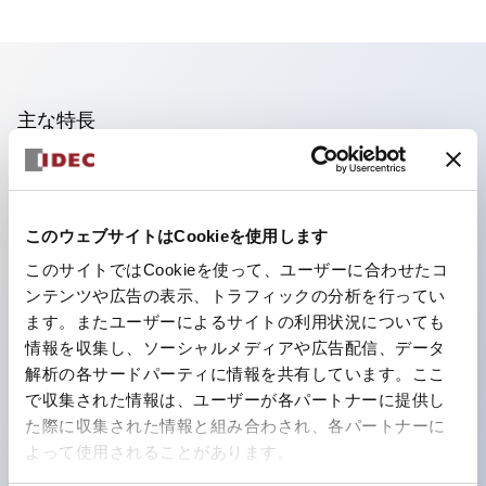
主な特長
照光ユニットの低電圧タイプ(6～24Vタイプ)は2026
年1月より新カタログモデルの製品に順次切り替え予定
このウェブサイトはCookieを使用します
フィンガープロテクション構造、ねじアップ端子構造、
このサイトではCookieを使って、ユーザーに合わせたコ
保護構造IP20に対応したHW-U形コンタクトブロック
ンテンツや広告の表示、トラフィックの分析を行ってい
を搭載。
ます。またユーザーによるサイトの利用状況についても
高電圧タイプのLED球が搭載可能になり、ダイレクト
情報を収集し、ソーシャルメディアや広告配信、データ
タイプの定格使用電圧が最大240Vまで対応可能になり
解析の各サードパーティに情報を共有しています。ここ
で収集された情報は、ユーザーが各パートナーに提供し
ました。
た際に収集された情報と組み合わされ、各パートナーに
ひとつで6色の役をこなすLED球（LSRD球）。これま
よって使用されることがあります。
で色ごとに分かれていたLED球を、1色のLED球で各色