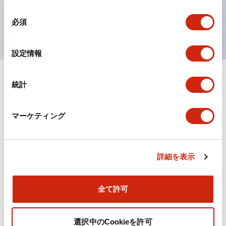
を表現できるようにしました。
同
UL、CSA、TÜV、CCC認証品。
必須
意
の
選
設定情報
択
統計
ドキュメントとファイル
マーケティング
カタログ
CAD
規格・認証
詳細を表示
TWN/TWNDシリーズ コントロールユニット（2025
年6月版）（日本語）
2026/04/09
.PDF
4.92MB
全て許可
選択中のCookieを許可