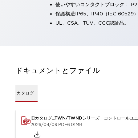
使いやすいコンタクトブロック：IP
一覧を表示する
工作機械
保護構造IP65、IP40（IEC 60529
タッチパネルを市販タブレットに置き換えてコストダウン
UL、CSA、TÜV、CCC認証品。
小型の5,000Ｎの堅牢性に優れた安全スイッチで耐久性アップ
装置のコンパクト化につながる回路設計
工作機械のコスト削減のコツ
工作機械に小型化の可能性を見出す
デザイン視点で工作機械の付加価値をアップ
このLED照明が工作機械のワークに向く理由
ドキュメントとファイル
機器の故障につながる「瞬停」を防ぐ
フラット照明で綺麗な加工面を確認
イネーブル装置で安全性を強化
一覧を表示する
カタログ
ロボット
ティーチングペンダントを市販タブレットに置き換えるには
人とロボットの協働作業を一層安全で効率的に
協働ロボットのポテンシャルを発揮する安全対策
旧カタログ_TWN/TWNDシリーズ コントロールユニ
一覧を表示する
2026/04/09
.PDF
6.01MB
半導体