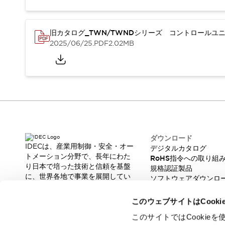
本質的な対策で爆発事故のリスクを抑える
半導体製造装置の設計自由度を高める方法
ダウンタイムを長引かせるスイッチ交換を瞬時に
旧カタログ_TWN/TWNDシリーズ コントロールユニッ
安全規格への対応
2025/06/25
.PDF
2.02MB
危険性の低い機械にカテゴリ2安全リレーモジュールの選択を
光電センサでは実現できなかった工数を削減する手段とは？
一覧を表示する
業界別
一覧を表示する
ソリューション
安全、そしてその先へ
IDECの安全コンセプト
IDECの協調安全/Safety2.0
ダウンロード
安全に関する法令・規格
IDECは、産業用制御・安全・オー
デジタルカタログ
トメーション分野で、長年にわた
基礎からわかる安全機器講座
RoHS指令への取り組
り日本で培った技術と信頼を基盤
規格認証製品
安全セミナー/安全コンサルティング
に、世界各地で事業を展開してい
ソフトウェアダウンロ
SISTEMAとは
一覧を表示する
ます。
脆弱性レポート
IIoT対応デバイス
RFID認証
革新的な製品とソリューションを
このウェブサイトはCook
制御パネルレス
通じて、製造現場の生産性と安全
性の向上に貢献し、人と社会の豊
このサイトではCooki
AGV/AMRの開発&導入促進