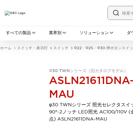
すべての製品
すべての製品
業界別
ソリューション
ダ
スイッチ・表示灯
スイッチ
表示灯・ブザー
ホーム
スイッチ・表示灯
スイッチ
Φ22・Φ25・Φ30 押ボタンスイ
一覧を表示する
安全・防爆機器
安全機器
防爆機器
一覧を表示する
Φ30 TWNシリーズ（旧カタログモデル）
インダストリアルコンポーネンツ
ASLN21611DNA
リレー・タイマ
端子台
電源機器
サーキットプロテクタ
LED照明
MAU
一覧を表示する
オートメーション
φ30 TWNシリーズ 照光セレクタスイ
PLC
プログラマブル表示器
90°-2ノッチ LED照光 AC100/110V 
産業用イーサネット
一覧を表示する
点) ASLN21611DNA-MAU
センシング
センサ
自動認識
イオナイザ