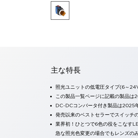
一覧を表示する
モビリティソリューション
セーフティホイールドライブ（SWD）
アシストホイールドライブ（AWD）
一覧を表示する
業界別
AGV/AMR
タブレットに安全機能を追加
安全対策の死角をなくし人身事故を防ぐ
主な特長
人とAGVとの突発的な接触への対策
無人搬送車の低床化と安全性を両立
この表示器がAGVに向く理由
移動式ロボットの安全対策
照光ユニットの低電圧タイプ(6～24
一覧を表示する
この製品一覧ページに記載の製品は20
自動車
DC-DCコンバータ付き製品は2025
ロボットに潜むリスクを徹底検証
安全柵内の人的被害を削減
大型表示灯の統一で工数削減
小型装置の安全対策
発売以来のベストセラーでスイッチ
水素ステーションに信頼のおける防爆対策を
業界初！ひとつで6色の役をこなすL
E-モビリティの時代にむけて
急な照光色変更の場合でもレンズの
リチウムイオン電池製造における金属（主に銅）混入対策