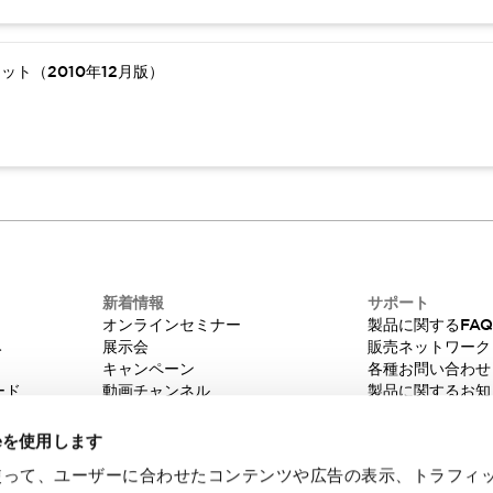
ト（2010年12月版）
新着情報
サポート
オンラインセミナー
製品に関するFA
み
展示会
販売ネットワーク
キャンペーン
各種お問い合わせ
ード
動画チャンネル
製品に関するお知
技術コラム
販売中止品/推奨
IDEC ニュースレター
輸出該非判定
ieを使用します
機種選定システム
eを使って、ユーザーに合わせたコンテンツや広告の表示、トラフィ