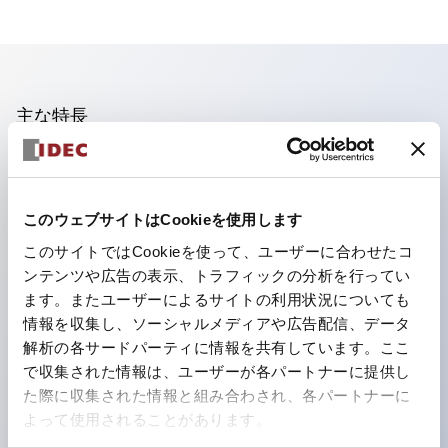
主な特長
照光ユニットの低電圧タイプ(6～24Vタイプ)は2026
年1月より新カタログモデルの製品に順次切り替え予定
このウェブサイトはCookieを使用します
フィンガープロテクション構造、ねじアップ端子構造、
このサイトではCookieを使って、ユーザーに合わせたコ
保護構造IP20に対応したHW-U形コンタクトブロック
ンテンツや広告の表示、トラフィックの分析を行ってい
を搭載。
ます。またユーザーによるサイトの利用状況についても
高電圧タイプのLED球が搭載可能になり、ダイレクト
情報を収集し、ソーシャルメディアや広告配信、データ
タイプの定格使用電圧が最大240Vまで対応可能になり
解析の各サードパーティに情報を共有しています。ここ
で収集された情報は、ユーザーが各パートナーに提供し
ました。
た際に収集された情報と組み合わされ、各パートナーに
ひとつで6色の役をこなすLED球（LSRD球）。これま
よって使用されることがあります。
で色ごとに分かれていたLED球を、1色のLED球で各色