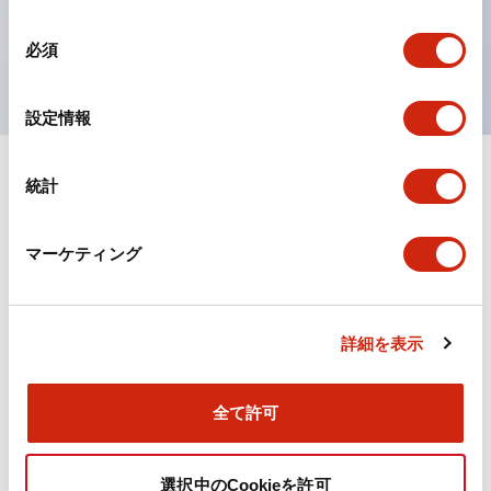
を表現できるようにしました。
同
必須
UL、CSA、TÜV、CCC認証品。
意
の
選
設定情報
択
統計
ドキュメントとファイル
マーケティング
カタログ
CAD
規格・認証
技術文書
詳細を表示
TWN/TWNDシリーズ コントロールユニット（2025
年6月版）（日本語）
2026/04/09
.PDF
4.92MB
全て許可
選択中のCookieを許可