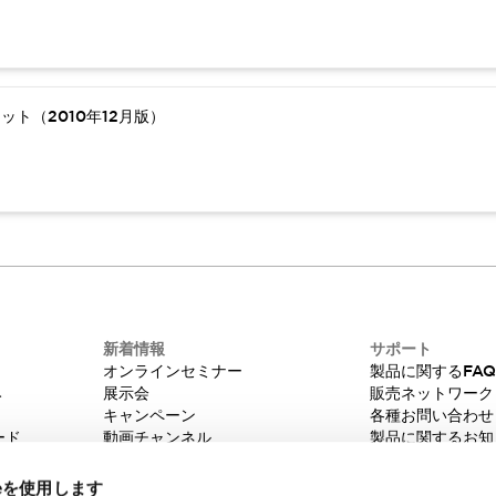
ト（2010年12月版）
新着情報
サポート
オンラインセミナー
製品に関するFA
み
展示会
販売ネットワーク
キャンペーン
各種お問い合わせ
ード
動画チャンネル
製品に関するお知
技術コラム
販売中止品/推奨
IDEC ニュースレター
輸出該非判定
ieを使用します