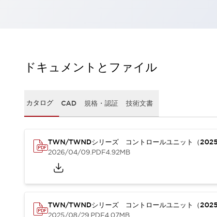
一覧を表示する
工作機械
タッチパネルを市販タブレットに置き換えてコストダウン
小型の5,000Ｎの堅牢性に優れた安全スイッチで耐久性アップ
装置のコンパクト化につながる回路設計
ドキュメントとファイル
工作機械のコスト削減のコツ
工作機械に小型化の可能性を見出す
デザイン視点で工作機械の付加価値をアップ
このLED照明が工作機械のワークに向く理由
カタログ
CAD
規格・認証
技術文書
機器の故障につながる「瞬停」を防ぐ
フラット照明で綺麗な加工面を確認
イネーブル装置で安全性を強化
一覧を表示する
TWN/TWNDシリーズ コントロールユニット（202
ロボット
2026/04/09
.PDF
4.92MB
ティーチングペンダントを市販タブレットに置き換えるには
人とロボットの協働作業を一層安全で効率的に
協働ロボットのポテンシャルを発揮する安全対策
一覧を表示する
TWN/TWNDシリーズ コントロールユニット（202
半導体
2025/08/29
.PDF
4.07MB