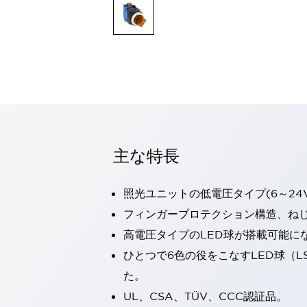
一覧を表示する
モビリティソリューション
セーフティホイールドライブ（SWD）
アシストホイールドライブ（AWD）
一覧を表示する
業界別
AGV/AMR
タブレットに安全機能を追加
安全対策の死角をなくし人身事故を防ぐ
主な特長
人とAGVとの突発的な接触への対策
無人搬送車の低床化と安全性を両立
この表示器がAGVに向く理由
移動式ロボットの安全対策
照光ユニットの低電圧タイプ(6～24
一覧を表示する
フィンガープロテクション構造、ねじ
自動車
高電圧タイプのLED球が搭載可能に
ロボットに潜むリスクを徹底検証
安全柵内の人的被害を削減
大型表示灯の統一で工数削減
小型装置の安全対策
ひとつで6色の役をこなすLED球（L
水素ステーションに信頼のおける防爆対策を
た。
E-モビリティの時代にむけて
UL、CSA、TÜV、CCC認証品。
リチウムイオン電池製造における金属（主に銅）混入対策