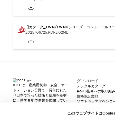
本質的な対策で爆発事故のリスクを抑える
半導体製造装置の設計自由度を高める方法
ダウンタイムを長引かせるスイッチ交換を瞬時に
安全規格への対応
危険性の低い機械にカテゴリ2安全リレーモジュールの選択を
旧カタログ_TWN/TWNDシリーズ コントロールユニッ
光電センサでは実現できなかった工数を削減する手段とは？
2025/06/25
.PDF
2.02MB
一覧を表示する
業界別
一覧を表示する
ソリューション
安全、そしてその先へ
IDECの安全コンセプト
IDECの協調安全/Safety2.0
安全に関する法令・規格
基礎からわかる安全機器講座
ダウンロード
IDECは、産業用制御・安全・オー
デジタルカタログ
安全セミナー/安全コンサルティング
トメーション分野で、長年にわた
RoHS指令への取り組
SISTEMAとは
一覧を表示する
り日本で培った技術と信頼を基盤
規格認証製品
IIoT対応デバイス
RFID認証
に、世界各地で事業を展開してい
ソフトウェアダウンロ
制御パネルレス
ます。
脆弱性レポート
革新的な製品とソリューションを
AGV/AMRの開発&導入促進
このウェブサイトはCook