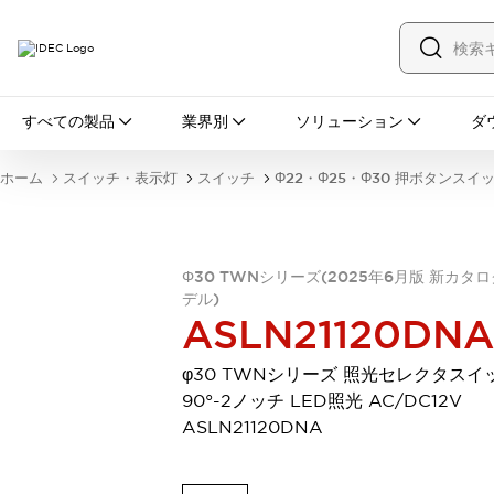
すべての製品
すべての製品
業界別
ソリューション
ダ
スイッチ・表示灯
スイッチ
表示灯・ブザー
ホーム
スイッチ・表示灯
スイッチ
Φ22・Φ25・Φ30 押ボタンスイ
一覧を表示する
安全・防爆機器
安全機器
防爆機器
一覧を表示する
インダストリアルコンポーネンツ
Φ30 TWNシリーズ(2025年6月版 新カタ
リレー・タイマ
端子台
電源機器
デル)
ASLN21120DNA
サーキットプロテクタ
LED照明
一覧を表示する
φ30 TWNシリーズ 照光セレクタスイ
オートメーション
90°-2ノッチ LED照光 AC/DC12V
PLC
プログラマブル表示器
ASLN21120DNA
産業用イーサネット
一覧を表示する
センシング
センサ
自動認識
イオナイザ