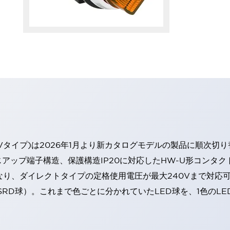
Vタイプ)は2026年1月より新カタログモデルの製品に順次切
アップ端子構造、保護構造IP20に対応したHW-U形コンタク
なり、ダイレクトタイプの定格使用電圧が最大240Vまで対応
SRD球）。これまで色ごとに分かれていたLED球を、1色のL