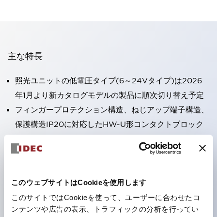
主な特長
照光ユニットの低電圧タイプ(6～24Vタイプ)は2026
年1月より新カタログモデルの製品に順次切り替え予定
フィンガープロテクション構造、ねじアップ端子構造、
保護構造IP20に対応したHW-U形コンタクトブロック
を搭載。
高電圧タイプのLED球が搭載可能になり、ダイレクト
タイプの定格使用電圧が最大240Vまで対応可能になり
ました。
このウェブサイトはCookieを使用します
ひとつで6色の役をこなすLED球（LSRD球）。これま
このサイトではCookieを使って、ユーザーに合わせたコ
ンテンツや広告の表示、トラフィックの分析を行ってい
で色ごとに分かれていたLED球を、1色のLED球で各色