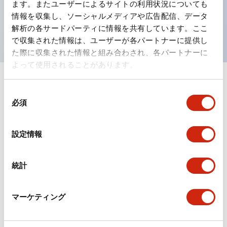
ます。またユーザーによるサイトの利用状況についても
を表現できるようにしました。
情報を収集し、ソーシャルメディアや広告配信、データ
UL、CSA、TÜV、CCC認証品。
解析の各サードパーティに情報を共有しています。ここ
で収集された情報は、ユーザーが各パートナーに提供し
た際に収集された情報と組み合わされ、各パートナーに
よって使用されることがあります。
+
仕様
すべて展開
同
必須
意
形状仕様
の
選
設定情報
環境仕様
択
機械的仕様
統計
取付設置仕様
マーケティング