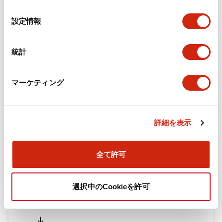
の
選
設定情報
択
ドキュメントとファイル
統計
カタログ
CAD
規格・認証
技術文書
マーケティング
旧カタログ_TWシリーズ コントロールユニット（202
5年4月版）（日本語）
詳細を表示
2026/04/09
.PDF
2.69MB
全て許可
旧カタログ_TWシリーズ コントロールユニット（201
選択中のCookieを許可
7年1月版）
2025/06/25
.PDF
2.31MB