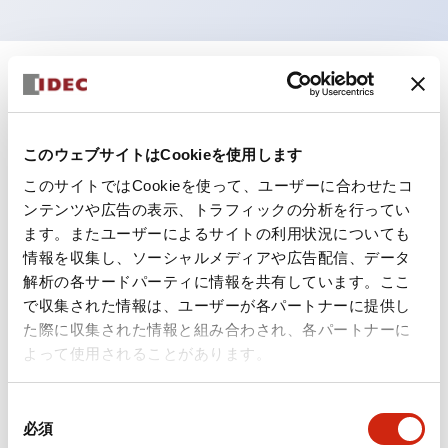
+
仕様
すべて展開
形状仕様
このウェブサイトはCookieを使用します
このサイトではCookieを使って、ユーザーに合わせたコ
電気的仕様(照光部定格)
ンテンツや広告の表示、トラフィックの分析を行ってい
ます。またユーザーによるサイトの利用状況についても
環境仕様
情報を収集し、ソーシャルメディアや広告配信、データ
解析の各サードパーティに情報を共有しています。ここ
機能仕様
で収集された情報は、ユーザーが各パートナーに提供し
た際に収集された情報と組み合わされ、各パートナーに
機械的仕様
よって使用されることがあります。
取付設置仕様
同
必須
意