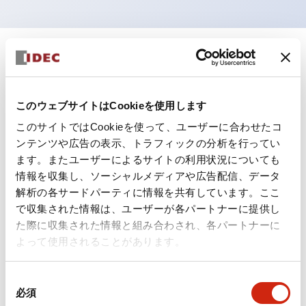
+
仕様
すべて展開
形状仕様
このウェブサイトはCookieを使用します
このサイトではCookieを使って、ユーザーに合わせたコ
電気的仕様(照光部定格)
ンテンツや広告の表示、トラフィックの分析を行ってい
ます。またユーザーによるサイトの利用状況についても
環境仕様
情報を収集し、ソーシャルメディアや広告配信、データ
解析の各サードパーティに情報を共有しています。ここ
機能仕様
で収集された情報は、ユーザーが各パートナーに提供し
た際に収集された情報と組み合わされ、各パートナーに
機械的仕様
よって使用されることがあります。
取付設置仕様
同
必須
意