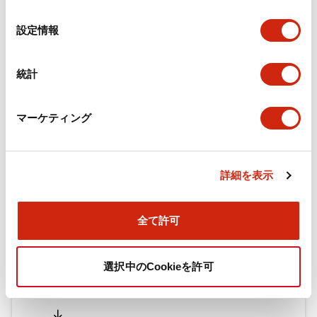
の
選
設定情報
択
ドキュメントとファイル
統計
カタログ
CAD
規格・認証
技術文書
マーケティング
旧カタログ_TWシリーズ コントロールユニット（202
5年4月版）（日本語）
詳細を表示
2026/04/09
.PDF
2.69MB
全て許可
旧カタログ_TWシリーズ コントロールユニット（201
選択中のCookieを許可
7年1月版）
2025/06/25
.PDF
2.31MB