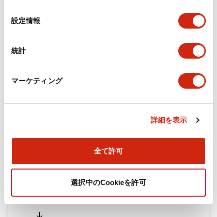
の
選
設定情報
択
ドキュメントとファイル
統計
カタログ
CAD
規格・認証
技術文書
マーケティング
旧カタログ_TWシリーズ コントロールユニット（202
5年4月版）（日本語）
詳細を表示
2026/04/09
.PDF
2.69MB
全て許可
旧カタログ_TWシリーズ コントロールユニット（201
選択中のCookieを許可
7年1月版）
2025/06/25
.PDF
2.31MB