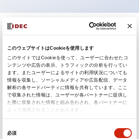
+
仕様
すべて展開
形状仕様
このウェブサイトはCookieを使用します
このサイトではCookieを使って、ユーザーに合わせたコ
電気的仕様(照光部定格)
ンテンツや広告の表示、トラフィックの分析を行ってい
ます。またユーザーによるサイトの利用状況についても
環境仕様
情報を収集し、ソーシャルメディアや広告配信、データ
解析の各サードパーティに情報を共有しています。ここ
機能仕様
で収集された情報は、ユーザーが各パートナーに提供し
た際に収集された情報と組み合わされ、各パートナーに
機械的仕様
よって使用されることがあります。
取付設置仕様
同
必須
意