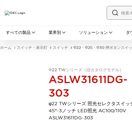
すべての製品
すべての製品
業界別
ソリューション
ダ
スイッチ・表示灯
スイッチ
表示灯・ブザー
ホーム
スイッチ・表示灯
スイッチ
Φ22・Φ25・Φ30 押ボタンスイ
一覧を表示する
安全・防爆機器
安全機器
防爆機器
一覧を表示する
Φ22 TWシリーズ（旧カタログモデル）
インダストリアルコンポーネンツ
ASLW31611DG-
リレー・タイマ
端子台
電源機器
サーキットプロテクタ
LED照明
303
一覧を表示する
オートメーション
φ22 TWシリーズ 照光セレクタスイッ
PLC
プログラマブル表示器
45°-3ノッチ LED照光 AC100/110V
産業用イーサネット
一覧を表示する
ASLW31611DG-303
センシング
センサ
自動認識
イオナイザ