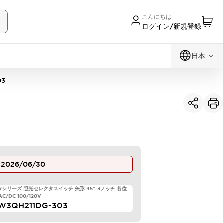
こんにちは
ログイン/新規登録
日本
03
止
2026/06/30
TWシリーズ 照光セレクタスイッチ 矢形 45°-3ノッチ-各位
C/DC 100/120V
W3QH211DG-303