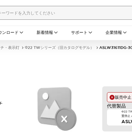
ウンロード
新着情報
サポート
企業情報
ッチ・表示灯
Φ22 TWシリーズ（旧カタログモデル）
ASLW31611DG-3
販売中
チ
代替製品
Φ22 
置停止 A
ASL