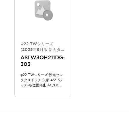
スマートリレー専用プログラミングソフトウェア
オートメーション製品プログラミングソフトウェア
安全製品
センシング製品
モーターライズドシステム
一覧を表示する
脆弱性レポート
一覧を表示する
新着情報
Φ22 TWシリーズ
オンラインセミナー
(2025年6月版 新カタロ
安全・防爆セミナー
グモデル)
ASLW3QH211DG-
e-ラーニング
303
プログラミングセミナー
お困りごと解決セミナー
φ22 TWシリーズ 照光セレ
クタスイッチ 矢形 45°-3ノ
共催オンラインセミナー
ッチ-各位置停止 AC/DC
一覧を表示する
100/120V
展示会
キャンペーン
動画チャンネル
技術コラム
IDEC ニュースレター
サポート