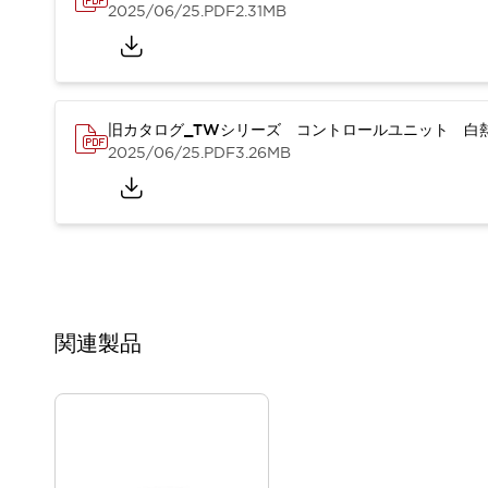
重量物搬送アシスト
2025/06/25
.PDF
2.31MB
COLLABORATIVE ROBOTS
SWD搭載 AMR開発キット
防爆ソリューション
「防爆受注製品」のご提案
旧カタログ_TWシリーズ コントロールユニット 白熱
防爆技術への取り組み
2025/06/25
.PDF
3.26MB
防爆関連の法律・政令・省令
防爆安全セミナー
アプリケーション・事例
防爆技術
一覧を表示する
プリント基板製品ソリューション
商品箱詰め装置
人と機械の接点を清潔に
関連製品
一覧を表示する
ダウンロード
デジタルカタログ
RoHS指令への取り組み
規格認証製品
ソフトウェアダウンロード
Automation Organizer