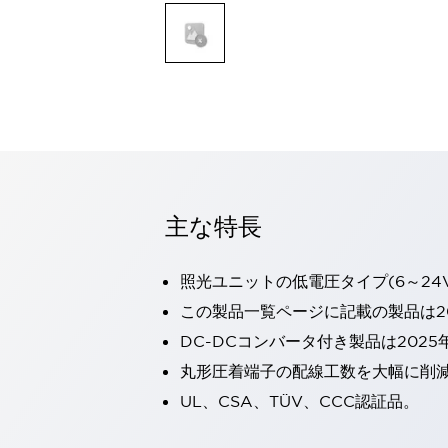
一覧を表示する
モビリティソリューション
セーフティホイールドライブ（SWD）
アシストホイールドライブ（AWD）
一覧を表示する
業界別
AGV/AMR
タブレットに安全機能を追加
安全対策の死角をなくし人身事故を防ぐ
主な特長
人とAGVとの突発的な接触への対策
無人搬送車の低床化と安全性を両立
この表示器がAGVに向く理由
移動式ロボットの安全対策
照光ユニットの低電圧タイプ(6～24
一覧を表示する
この製品一覧ページに記載の製品は20
自動車
DC-DCコンバータ付き製品は2025
ロボットに潜むリスクを徹底検証
安全柵内の人的被害を削減
大型表示灯の統一で工数削減
丸形圧着端子の配線工数を大幅に削
小型装置の安全対策
水素ステーションに信頼のおける防爆対策を
UL、CSA、TÜV、CCC認証品。
E-モビリティの時代にむけて
リチウムイオン電池製造における金属（主に銅）混入対策