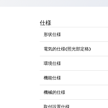
一覧を表示する
工作機械
タッチパネルを市販タブレットに置き換えてコストダウン
仕様
小型の5,000Ｎの堅牢性に優れた安全スイッチで耐久性アップ
装置のコンパクト化につながる回路設計
工作機械のコスト削減のコツ
形状仕様
工作機械に小型化の可能性を見出す
デザイン視点で工作機械の付加価値をアップ
電気的仕様(照光部定格)
このLED照明が工作機械のワークに向く理由
機器の故障につながる「瞬停」を防ぐ
フラット照明で綺麗な加工面を確認
環境仕様
イネーブル装置で安全性を強化
一覧を表示する
ロボット
機能仕様
ティーチングペンダントを市販タブレットに置き換えるには
人とロボットの協働作業を一層安全で効率的に
協働ロボットのポテンシャルを発揮する安全対策
機械的仕様
一覧を表示する
半導体
取付設置仕様