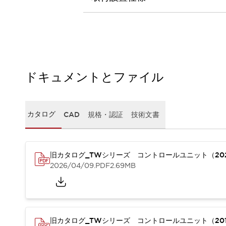
本質的な対策で爆発事故のリスクを抑える
半導体製造装置の設計自由度を高める方法
ダウンタイムを長引かせるスイッチ交換を瞬時に
安全規格への対応
危険性の低い機械にカテゴリ2安全リレーモジュールの選択を
光電センサでは実現できなかった工数を削減する手段とは？
一覧を表示する
ドキュメントとファイル
業界別
一覧を表示する
ソリューション
安全、そしてその先へ
カタログ
CAD
規格・認証
技術文書
IDECの安全コンセプト
IDECの協調安全/Safety2.0
安全に関する法令・規格
旧カタログ_TWシリーズ コントロールユニット（20
基礎からわかる安全機器講座
2026/04/09
.PDF
2.69MB
安全セミナー/安全コンサルティング
SISTEMAとは
一覧を表示する
IIoT対応デバイス
RFID認証
制御パネルレス
AGV/AMRの開発&導入促進
旧カタログ_TWシリーズ コントロールユニット（201