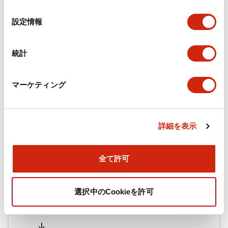
の
選
設定情報
択
ドキュメントとファイル
統計
カタログ
CAD
規格・認証
技術文書
マーケティング
旧カタログ_TWシリーズ コントロールユニット（202
5年4月版）（日本語）
詳細を表示
2026/04/09
.PDF
2.69MB
全て許可
旧カタログ_TWシリーズ コントロールユニット（201
選択中のCookieを許可
7年1月版）
2025/06/25
.PDF
2.31MB