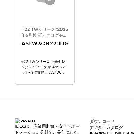
重量物搬送アシスト
COLLABORATIVE ROBOTS
SWD搭載 AMR開発キット
防爆ソリューション
Φ22 TWシリーズ(2025
「防爆受注製品」のご提案
年6月版 新カタログモデ
防爆技術への取り組み
ル)
ASLW3QH220DG
防爆関連の法律・政令・省令
防爆安全セミナー
アプリケーション・事例
防爆技術
φ22 TWシリーズ 照光セレ
クタスイッチ 矢形 45°-3ノ
一覧を表示する
ッチ-各位置停止 AC/DC
プリント基板製品ソリューション
100/120V
商品箱詰め装置
人と機械の接点を清潔に
一覧を表示する
ダウンロード
デジタルカタログ
RoHS指令への取り組み
規格認証製品
ダウンロード
ソフトウェアダウンロード
IDECは、産業用制御・安全・オー
デジタルカタログ
Automation Organizer
トメーション分野で、長年にわた
RoHS指令への取り組