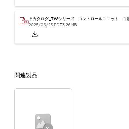
本質的な対策で爆発事故のリスクを抑える
半導体製造装置の設計自由度を高める方法
ダウンタイムを長引かせるスイッチ交換を瞬時に
旧カタログ_TWシリーズ コントロールユニット 白熱
安全規格への対応
2025/06/25
.PDF
3.26MB
危険性の低い機械にカテゴリ2安全リレーモジュールの選択を
光電センサでは実現できなかった工数を削減する手段とは？
一覧を表示する
業界別
一覧を表示する
ソリューション
安全、そしてその先へ
IDECの安全コンセプト
関連製品
IDECの協調安全/Safety2.0
安全に関する法令・規格
基礎からわかる安全機器講座
安全セミナー/安全コンサルティング
SISTEMAとは
一覧を表示する
IIoT対応デバイス
RFID認証
制御パネルレス
AGV/AMRの開発&導入促進