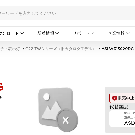
ウンロード
新着情報
サポート
企業情報
ッチ・表示灯
Φ22 TWシリーズ（旧カタログモデル）
ASLW313620DG
G
チ
販売中
代替製品
Φ22 
置停止 A
AS