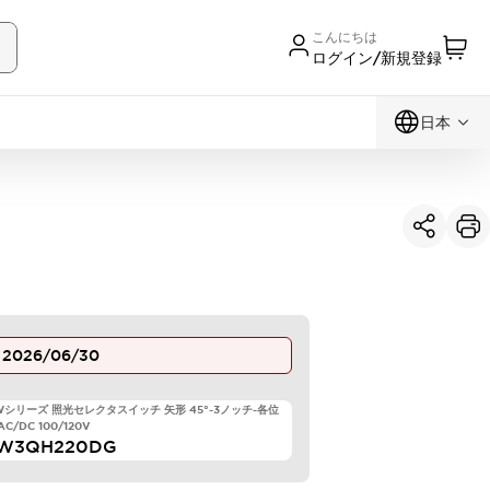
こんにちは
ログイン/新規登録
日本
止
2026/06/30
TWシリーズ 照光セレクタスイッチ 矢形 45°-3ノッチ-各位
C/DC 100/120V
LW3QH220DG