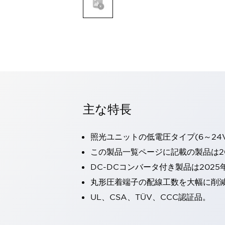
一覧を表示する
モビリティソリューション
セーフティホイールドライブ（SWD）
アシストホイールドライブ（AWD）
一覧を表示する
業界別
AGV/AMR
タブレットに安全機能を追加
安全対策の死角をなくし人身事故を防ぐ
主な特長
人とAGVとの突発的な接触への対策
無人搬送車の低床化と安全性を両立
照光ユニットの低電圧タイプ(6～24
この表示器がAGVに向く理由
移動式ロボットの安全対策
一覧を表示する
この製品一覧ページに記載の製品は20
自動車
DC-DCコンバータ付き製品は2025
ロボットに潜むリスクを徹底検証
安全柵内の人的被害を削減
丸形圧着端子の配線工数を大幅に削
大型表示灯の統一で工数削減
小型装置の安全対策
UL、CSA、TÜV、CCC認証品。
水素ステーションに信頼のおける防爆対策を
E-モビリティの時代にむけて
リチウムイオン電池製造における金属（主に銅）混入対策