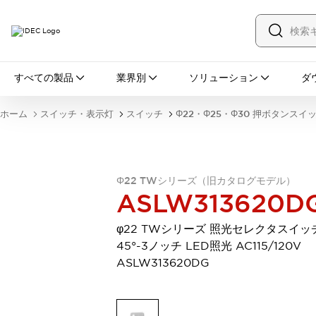
すべての製品
すべての製品
業界別
ソリューション
ダ
スイッチ・表示灯
スイッチ
表示灯・ブザー
ホーム
スイッチ・表示灯
スイッチ
Φ22・Φ25・Φ30 押ボタンスイ
一覧を表示する
安全・防爆機器
安全機器
防爆機器
一覧を表示する
インダストリアルコンポーネンツ
Φ22 TWシリーズ（旧カタログモデル）
リレー・タイマ
端子台
電源機器
ASLW313620D
サーキットプロテクタ
LED照明
一覧を表示する
φ22 TWシリーズ 照光セレクタスイッ
オートメーション
45°-3ノッチ LED照光 AC115/120V
PLC
プログラマブル表示器
ASLW313620DG
産業用イーサネット
一覧を表示する
センシング
センサ
自動認識
イオナイザ