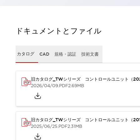
一覧を表示する
工作機械
タッチパネルを市販タブレットに置き換えてコストダウン
小型の5,000Ｎの堅牢性に優れた安全スイッチで耐久性アップ
ドキュメントとファイル
装置のコンパクト化につながる回路設計
工作機械のコスト削減のコツ
工作機械に小型化の可能性を見出す
カタログ
CAD
規格・認証
技術文書
デザイン視点で工作機械の付加価値をアップ
このLED照明が工作機械のワークに向く理由
機器の故障につながる「瞬停」を防ぐ
旧カタログ_TWシリーズ コントロールユニット（20
フラット照明で綺麗な加工面を確認
2026/04/09
.PDF
2.69MB
イネーブル装置で安全性を強化
一覧を表示する
ロボット
ティーチングペンダントを市販タブレットに置き換えるには
人とロボットの協働作業を一層安全で効率的に
協働ロボットのポテンシャルを発揮する安全対策
旧カタログ_TWシリーズ コントロールユニット（201
一覧を表示する
2025/06/25
.PDF
2.31MB
半導体