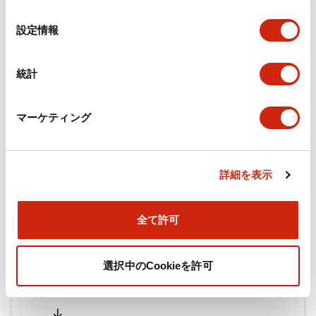
の
選
設定情報
択
ドキュメントとファイル
統計
カタログ
CAD
規格・認証
技術文書
マーケティング
旧カタログ_TWシリーズ コントロールユニット（202
5年4月版）（日本語）
詳細を表示
2026/04/09
.PDF
2.69MB
全て許可
旧カタログ_TWシリーズ コントロールユニット（201
選択中のCookieを許可
7年1月版）
2025/06/25
.PDF
2.31MB