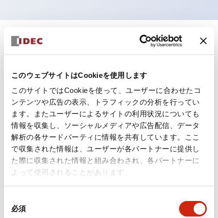
+
仕様
すべて展開
形状仕様
このウェブサイトはCookieを使用します
このサイトではCookieを使って、ユーザーに合わせたコ
電気的仕様(照光部定格)
ンテンツや広告の表示、トラフィックの分析を行ってい
ます。またユーザーによるサイトの利用状況についても
環境仕様
情報を収集し、ソーシャルメディアや広告配信、データ
解析の各サードパーティに情報を共有しています。ここ
機能仕様
で収集された情報は、ユーザーが各パートナーに提供し
た際に収集された情報と組み合わされ、各パートナーに
機械的仕様
よって使用されることがあります。
取付設置仕様
同
必須
意