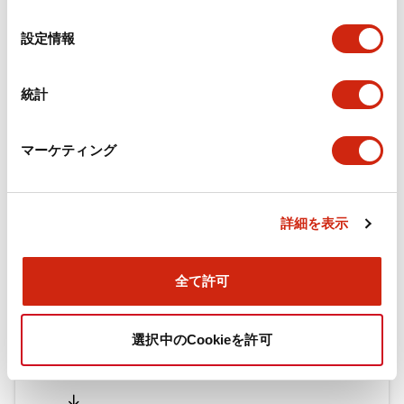
の
選
設定情報
択
ドキュメントとファイル
統計
カタログ
CAD
規格・認証
技術文書
マーケティング
旧カタログ_TWシリーズ コントロールユニット（202
5年4月版）（日本語）
詳細を表示
2026/04/09
.PDF
2.69MB
全て許可
旧カタログ_TWシリーズ コントロールユニット（201
選択中のCookieを許可
7年1月版）
2025/06/25
.PDF
2.31MB