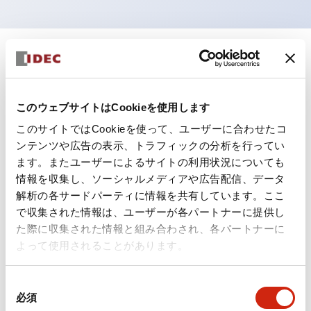
+
仕様
すべて展開
形状仕様
このウェブサイトはCookieを使用します
このサイトではCookieを使って、ユーザーに合わせたコ
電気的仕様(照光部定格)
ンテンツや広告の表示、トラフィックの分析を行ってい
ます。またユーザーによるサイトの利用状況についても
環境仕様
情報を収集し、ソーシャルメディアや広告配信、データ
解析の各サードパーティに情報を共有しています。ここ
機能仕様
で収集された情報は、ユーザーが各パートナーに提供し
た際に収集された情報と組み合わされ、各パートナーに
機械的仕様
よって使用されることがあります。
取付設置仕様
同
必須
意