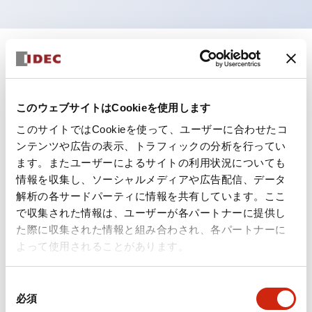
+
仕様
すべて展開
形状仕様
このウェブサイトはCookieを使用します
このサイトではCookieを使って、ユーザーに合わせたコ
電気的仕様(照光部定格)
ンテンツや広告の表示、トラフィックの分析を行ってい
ます。またユーザーによるサイトの利用状況についても
環境仕様
情報を収集し、ソーシャルメディアや広告配信、データ
解析の各サードパーティに情報を共有しています。ここ
機能仕様
で収集された情報は、ユーザーが各パートナーに提供し
た際に収集された情報と組み合わされ、各パートナーに
機械的仕様
よって使用されることがあります。
取付設置仕様
同
必須
意