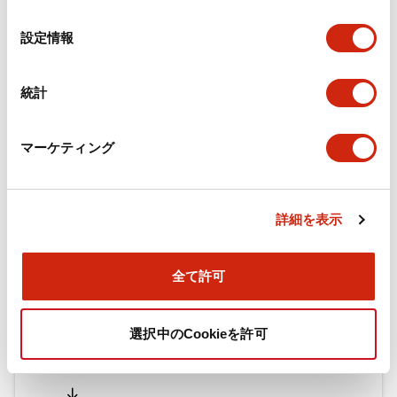
の
選
設定情報
択
ドキュメントとファイル
統計
カタログ
CAD
規格・認証
技術文書
マーケティング
旧カタログ_TWシリーズ コントロールユニット（202
5年4月版）（日本語）
詳細を表示
2026/04/09
.PDF
2.69MB
全て許可
旧カタログ_TWシリーズ コントロールユニット（201
選択中のCookieを許可
7年1月版）
2025/06/25
.PDF
2.31MB