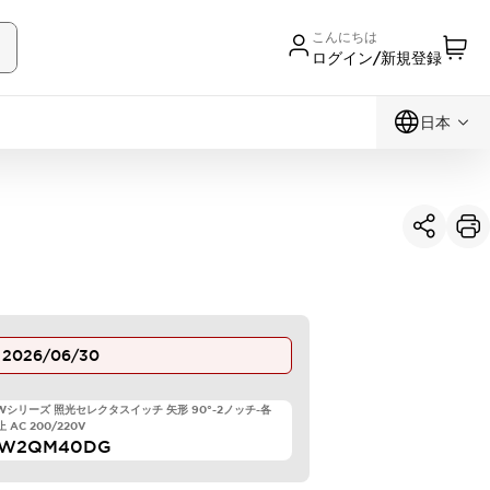
こんにちは
ログイン/新規登録
日本
止
2026/06/30
TWシリーズ 照光セレクタスイッチ 矢形 90°-2ノッチ-各
 AC 200/220V
LW2QM40DG