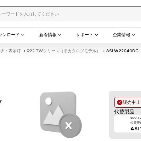
ウンロード
新着情報
サポート
企業情報
ッチ・表示灯
Φ22 TWシリーズ（旧カタログモデル）
ASLW22640DG
G
チ
販売中
代替製品
Φ22 
位置停止
AS