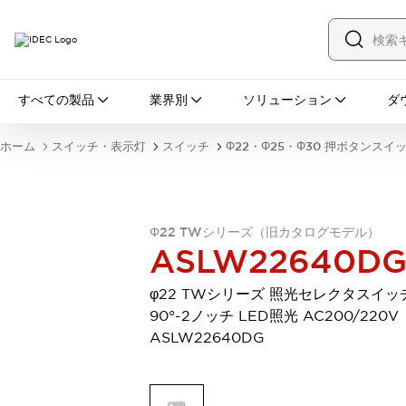
すべての製品
すべての製品
業界別
ソリューション
ダ
スイッチ・表示灯
スイッチ
表示灯・ブザー
ホーム
スイッチ・表示灯
スイッチ
Φ22・Φ25・Φ30 押ボタンスイ
一覧を表示する
安全・防爆機器
安全機器
防爆機器
一覧を表示する
インダストリアルコンポーネンツ
Φ22 TWシリーズ（旧カタログモデル）
リレー・タイマ
端子台
電源機器
ASLW22640D
サーキットプロテクタ
LED照明
一覧を表示する
φ22 TWシリーズ 照光セレクタスイッ
オートメーション
90°-2ノッチ LED照光 AC200/220V
PLC
プログラマブル表示器
ASLW22640DG
産業用イーサネット
一覧を表示する
センシング
センサ
自動認識
イオナイザ