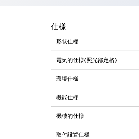
一覧を表示する
工作機械
タッチパネルを市販タブレットに置き換えてコストダウン
仕様
小型の5,000Ｎの堅牢性に優れた安全スイッチで耐久性アップ
装置のコンパクト化につながる回路設計
形状仕様
工作機械のコスト削減のコツ
工作機械に小型化の可能性を見出す
デザイン視点で工作機械の付加価値をアップ
電気的仕様(照光部定格)
このLED照明が工作機械のワークに向く理由
機器の故障につながる「瞬停」を防ぐ
環境仕様
フラット照明で綺麗な加工面を確認
イネーブル装置で安全性を強化
一覧を表示する
ロボット
機能仕様
ティーチングペンダントを市販タブレットに置き換えるには
人とロボットの協働作業を一層安全で効率的に
機械的仕様
協働ロボットのポテンシャルを発揮する安全対策
一覧を表示する
半導体
取付設置仕様