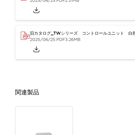
2025/06/25
.PDF
2.31MB
重量物搬送アシスト
COLLABORATIVE ROBOTS
SWD搭載 AMR開発キット
防爆ソリューション
「防爆受注製品」のご提案
旧カタログ_TWシリーズ コントロールユニット 白熱
防爆技術への取り組み
2025/06/25
.PDF
3.26MB
防爆関連の法律・政令・省令
防爆安全セミナー
アプリケーション・事例
防爆技術
一覧を表示する
プリント基板製品ソリューション
商品箱詰め装置
人と機械の接点を清潔に
関連製品
一覧を表示する
ダウンロード
デジタルカタログ
RoHS指令への取り組み
規格認証製品
ソフトウェアダウンロード
Automation Organizer