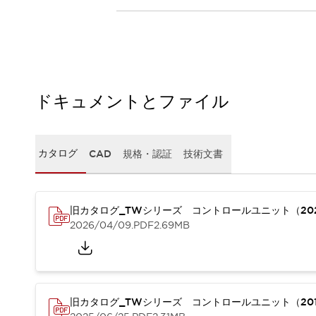
本質的な対策で爆発事故のリスクを抑える
半導体製造装置の設計自由度を高める方法
ダウンタイムを長引かせるスイッチ交換を瞬時に
安全規格への対応
危険性の低い機械にカテゴリ2安全リレーモジュールの選択を
光電センサでは実現できなかった工数を削減する手段とは？
ドキュメントとファイル
一覧を表示する
業界別
一覧を表示する
ソリューション
カタログ
CAD
規格・認証
技術文書
安全、そしてその先へ
IDECの安全コンセプト
IDECの協調安全/Safety2.0
安全に関する法令・規格
旧カタログ_TWシリーズ コントロールユニット（20
基礎からわかる安全機器講座
2026/04/09
.PDF
2.69MB
安全セミナー/安全コンサルティング
SISTEMAとは
一覧を表示する
IIoT対応デバイス
RFID認証
制御パネルレス
旧カタログ_TWシリーズ コントロールユニット（201
AGV/AMRの開発&導入促進