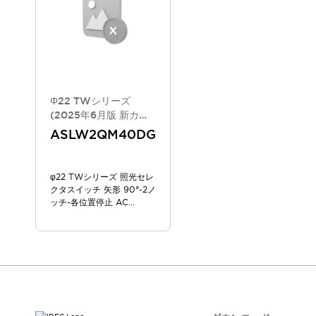
スマートリレー専用プログラミングソフトウェア
オートメーション製品プログラミングソフトウェア
安全製品
センシング製品
モーターライズドシステム
一覧を表示する
脆弱性レポート
一覧を表示する
新着情報
Φ22 TWシリーズ
オンラインセミナー
(2025年6月版 新カタ
ログモデル)
安全・防爆セミナー
ASLW2QM40DG
e-ラーニング
プログラミングセミナー
φ22 TWシリーズ 照光セレ
お困りごと解決セミナー
クタスイッチ 矢形 90°-2ノ
共催オンラインセミナー
ッチ-各位置停止 AC
一覧を表示する
200/220V
展示会
キャンペーン
動画チャンネル
技術コラム
IDEC ニュースレター
サポート