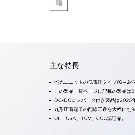
一覧を表示する
モビリティソリューション
セーフティホイールドライブ（SWD）
アシストホイールドライブ（AWD）
一覧を表示する
業界別
AGV/AMR
タブレットに安全機能を追加
安全対策の死角をなくし人身事故を防ぐ
主な特長
人とAGVとの突発的な接触への対策
無人搬送車の低床化と安全性を両立
照光ユニットの低電圧タイプ(6～24
この表示器がAGVに向く理由
移動式ロボットの安全対策
一覧を表示する
この製品一覧ページに記載の製品は20
自動車
DC-DCコンバータ付き製品は2025
ロボットに潜むリスクを徹底検証
安全柵内の人的被害を削減
丸形圧着端子の配線工数を大幅に削
大型表示灯の統一で工数削減
小型装置の安全対策
UL、CSA、TÜV、CCC認証品。
水素ステーションに信頼のおける防爆対策を
E-モビリティの時代にむけて
リチウムイオン電池製造における金属（主に銅）混入対策